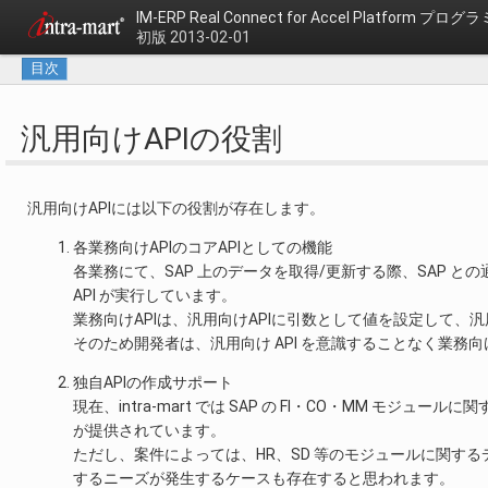
IM-ERP Real Connect for Accel Platform
プログラ
初版 2013-02-01
目次
汎用向けAPIの役割
汎用向けAPIには以下の役割が存在します。
各業務向けAPIのコアAPIとしての機能
各業務にて、SAP 上のデータを取得/更新する際、SAP 
API が実行しています。
業務向けAPIは、汎用向けAPIに引数として値を設定して、
そのため開発者は、汎用向け API を意識することなく業務向
独自APIの作成サポート
現在、intra-mart では SAP の FI・CO・MM モ
が提供されています。
ただし、案件によっては、HR、SD 等のモジュールに関するデータ
するニーズが発生するケースも存在すると思われます。