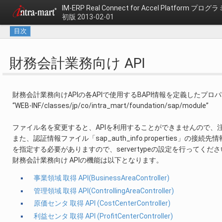
IM-ERP Real Connect for Accel Platform
プログラ
初版 2013-02-01
目次
財務会計業務向け API
財務会計業務向けAPIの各APIで使用するBAPI情報を定義した
“WEB-INF/classes/jp/co/intra_mart/foundation/sap/module”
ファイル名を変更すると、APIを利用することができませんので、
また、認証情報ファイル「sap_auth_info.properties」の接続先
を指定する必要がありますので、servertypeの設定を行ってくだ
財務会計業務向け APIの機能は以下となります。
事業領域 取得 API(BusinessAreaController)
管理領域 取得 API(ControllingAreaController)
原価センタ 取得 API (CostCenterController)
利益センタ 取得 API (ProfitCenterController)