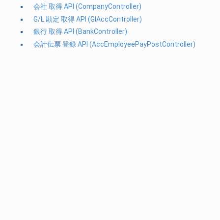
会社 取得 API (CompanyController)
G/L 勘定 取得 API (GlAccController)
銀行 取得 API (BankController)
会計伝票 登録 API (AccEmployeePayPostController)