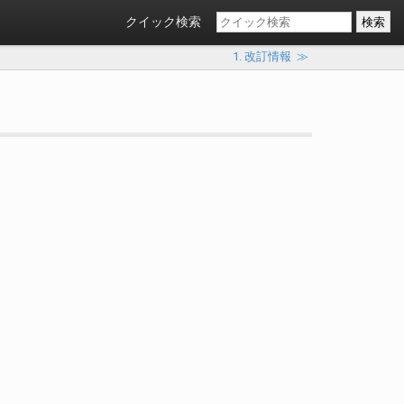
クイック検索
1. 改訂情報
≫