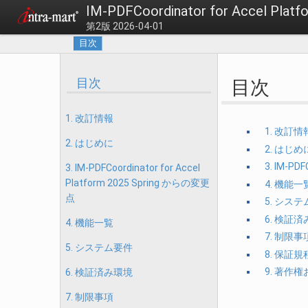
IM-PDFCoordinator for Accel P
第2版 2026-04-01
目次
目次
目次
1. 改訂情報
1. 改訂情
2. はじめに
2. はじめ
3. IM-PD
3. IM-PDFCoordinator for Accel
Platform 2025 Spring からの変更
4. 機能一
点
5. シス
6. 検証
4. 機能一覧
7. 制限事
5. システム要件
8. 保証規
9. 著作
6. 検証済み環境
7. 制限事項