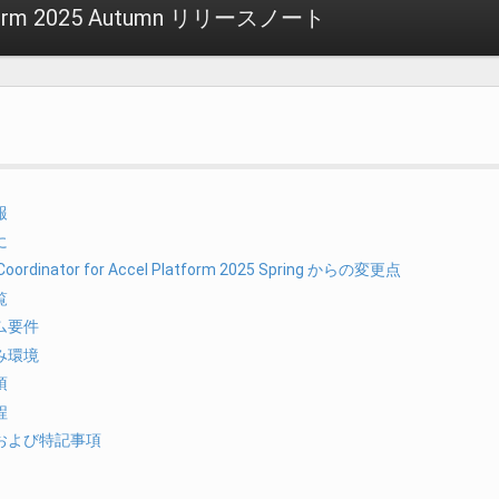
latform 2025 Autumn リリースノート
報
に
FCoordinator for Accel Platform 2025 Spring からの変更点
覧
テム要件
済み環境
項
程
権および特記事項