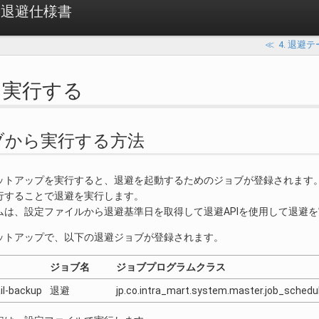
 退避仕様書
≪
4. 退避
避を実行する
ジョブから実行する方法
ットアップを実行すると、退避を起動するためのジョブが登録されます
行することで退避を実行します。
ムは、設定ファイルから退避基準日を取得して退避APIを使用して退避
ットアップで、以下の退避ジョブが登録されます。
ジョブ名
ジョブプログラムクラス
il-backup
退避
jp.co.intra_mart.system.master.job_sched