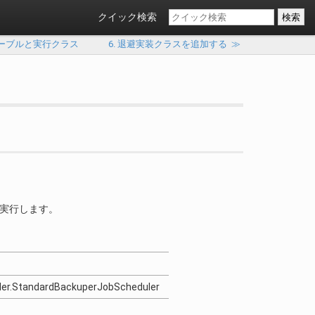
クイック検索
テーブルと実行クラス
6. 退避実装クラスを追加する
≫
。
を実行します。
uler.StandardBackuperJobScheduler