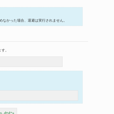
めなかった場合、退避は実行されません。
ます。
s.dtd">