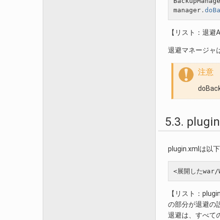
BackupManag
manager
.
doB
【リスト：退避A
退避マネージャは
注意
doB
5.3. pl
plugin.xm
【リスト：plugin
の部分が退避の
退避は、すべて