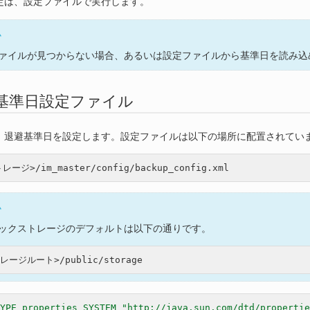
定は、設定ファイルで実行します。
ム
ァイルが見つからない場合、あるいは設定ファイルから基準日を読み込
 退避基準日設定ファイル
、退避基準日を設定します。設定ファイルは以下の場所に配置されてい
ム
ックストレージのデフォルトは以下の通りです。
YPE properties SYSTEM "http://java.sun.com/dtd/propertie