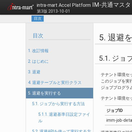
IM-共通マスタ
intra-mart Accel Platform
第3版 2013-10-01
目次
目次
5. 退
1. 改訂情報
5.1. 
2. はじめに
3. 退避
テナント環境セ
このジョブを実
4. 退避テーブルと実行クラス
ジョブプログラ
5. 退避を実行する
テナント環境セ
5.1. ジョブから実行する方法
ジョブID
5.1.1. 退避基準日設定ファイ
imm-job-deta
ル
5.2. 退避APIを使って実行する方