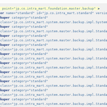
n
point=
"jp.co.intra_mart.foundation.master.backup"
>
sor
name=
"standard"
id=
"jp.co.intra_mart.standard"
versi
ckuper
category=
"standard"
class=
"jp.co.intra_mart.system.master.backup.impl.Syste
ckuper
category=
"standard"
class=
"jp.co.intra_mart.system.master.backup.impl.Stand
ckuper
category=
"standard"
class=
"jp.co.intra_mart.system.master.backup.impl.Stand
ckuper
category=
"standard"
class=
"jp.co.intra_mart.system.master.backup.impl.Stand
ckuper
category=
"standard"
class=
"jp.co.intra_mart.system.master.backup.impl.Stand
ckuper
category=
"standard"
class=
"jp.co.intra_mart.system.master.backup.impl.Stand
ckuper
category=
"standard"
class=
"jp.co.intra_mart.system.master.backup.impl.Stand
ckuper
category=
"standard"
class=
"jp.co.intra_mart.system.master.backup.impl.Stand
ckuper
category=
"standard"
class=
"jp.co.intra_mart.system.master.backup.impl.Stand
ckuper
category=
"standard"
class=
"jp.co.intra_mart.system.master.backup.impl.Stand