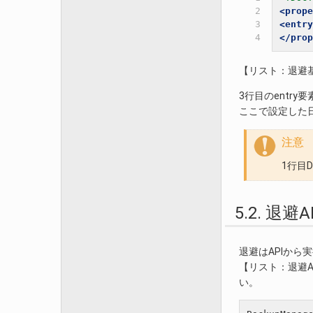
2

<prope
3

<entry
4
</prop
【リスト：退避
3行目のentr
ここで設定した
注意
1行目
5.2. 
退避はAPIから実
【リスト：退避A
い。