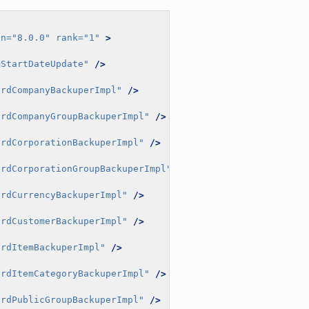
on=
"8.0.0"
rank=
"1"
>
mStartDateUpdate"
/>
ardCompanyBackuperImpl"
/>
ardCompanyGroupBackuperImpl"
/>
ardCorporationBackuperImpl"
/>
ardCorporationGroupBackuperImpl"
/>
ardCurrencyBackuperImpl"
/>
ardCustomerBackuperImpl"
/>
ardItemBackuperImpl"
/>
ardItemCategoryBackuperImpl"
/>
ardPublicGroupBackuperImpl"
/>