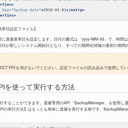
rties>
key=
"backup-date"
>
2010-01-01
</entry>
erties>
基準日設定ファイル】
y要素に退避基準日を設定します。日付の書式は「yyyy-MM-dd」で、時
日付が新しいシステム開始日となり、すべての期間化情報の最初の期間
DOCTYPEを消さないでください。設定ファイルの読み込みで使用して
退避APIを使って実行する方法
行することができます。退避専用のAPI 「BackupManager」を使用
PIの実行方法】はもっとも簡単に退避を実行する例です。BackupMan