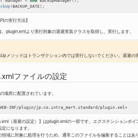
er
manager
=
new
BackupManager
();
ackUp
(
BACKUP_DATE
);
PIの実行方法】
、plugin.xmlより実行対象の退避実装クラスを取得し、実行します。
ackUpメソッドはトランザクション内では実行しないでください。退避
ugin.xmlファイルの設定
lは以下の場所に配置されています。
.xml（退避の設定）】はplugin.xmlの一部です。エクステンションポイント「jp.co.
設定になります。
の領域に対象に処理を行うため、通常このファイルを編集することはあ