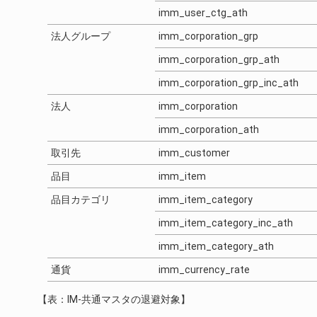
imm_user_ctg_ath
法人グループ
imm_corporation_grp
imm_corporation_grp_ath
imm_corporation_grp_inc_ath
法人
imm_corporation
imm_corporation_ath
取引先
imm_customer
品目
imm_item
品目カテゴリ
imm_item_category
imm_item_category_inc_ath
imm_item_category_ath
通貨
imm_currency_rate
【表：IM-共通マスタの退避対象】