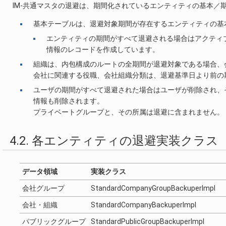
IM-共通マスタの退避は、期間化されているエンティティの基本／
基本テーブルは、退避対象期間が存在するエンティティの基
エンティティの期間がすべて退避される場合はアクティ
情報のレコードを作成しています。
組織は、内包構成のルートの全期間が退避対象である場合、
会社に関連する役職、会社組織分類は、退避基準日より前の
ユーザの期間がすべて退避された場合はユーザが削除され、
情報も削除されます。
プライベートグループと、その所属は退避に含まれません。
4.2. 各エンティティの退避実装クラス
データ領域
実装クラス
会社グループ
StandardCompanyGroupBackuperImpl
会社・組織
StandardCompanyBackuperImpl
パブリックグループ
StandardPublicGroupBackuperImpl