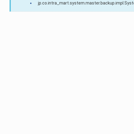
jp.co.intra_mart.system.master.backup.impl.Sy