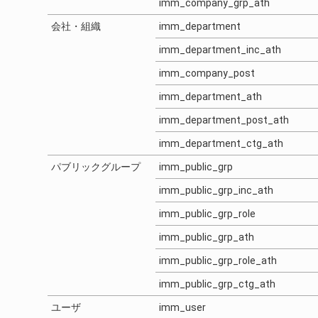
imm_company_grp_ath
会社・組織
imm_department
imm_department_inc_ath
imm_company_post
imm_department_ath
imm_department_post_ath
imm_department_ctg_ath
パブリックグループ
imm_public_grp
imm_public_grp_inc_ath
imm_public_grp_role
imm_public_grp_ath
imm_public_grp_role_ath
imm_public_grp_ctg_ath
ユーザ
imm_user