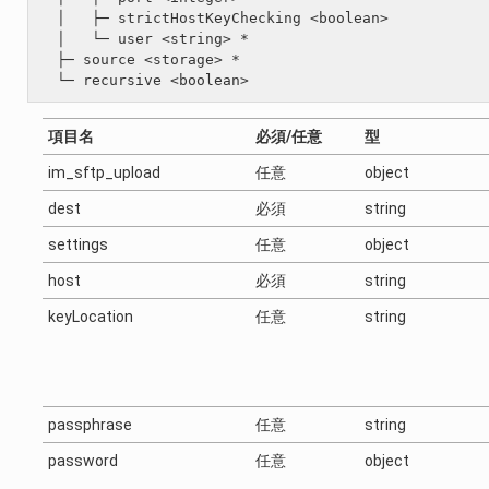
  │   ├─ strictHostKeyChecking <boolean>

  │   └─ user <string> *

  ├─ source <storage> *

項目名
必須/任意
型
im_sftp_upload
任意
object
dest
必須
string
settings
任意
object
host
必須
string
keyLocation
任意
string
passphrase
任意
string
password
任意
object