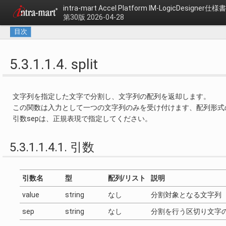
intra-mart Accel Platform
IM-LogicDesigner仕様書
第30版 2026-04-28
目次
5.3.1.1.4. split
文字列を指定した文字で分割し、文字列の配列を返却します。
この関数は入力として一つの文字列のみを受け付けます、配列形式
引数sepは、正規表現で指定してください。
5.3.1.1.4.1. 引数
引数名
型
配列/リスト
説明
value
string
なし
分割対象となる文字列
sep
string
なし
分割を行う区切り文字