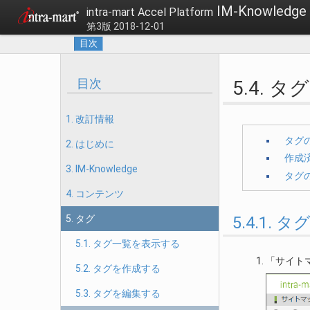
IM-Knowle
intra-mart Accel Platform
第3版 2018-12-01
目次
目次
5.4. 
1. 改訂情報
タグ
2. はじめに
作成
3. IM-Knowledge
タグ
4. コンテンツ
5. タグ
5.4.1
5.1. タグ一覧を表示する
「サイトマ
5.2. タグを作成する
5.3. タグを編集する