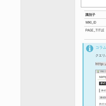
識別子
WIKI_ID
PAGE_TITLE
コラ
クエリ
http: