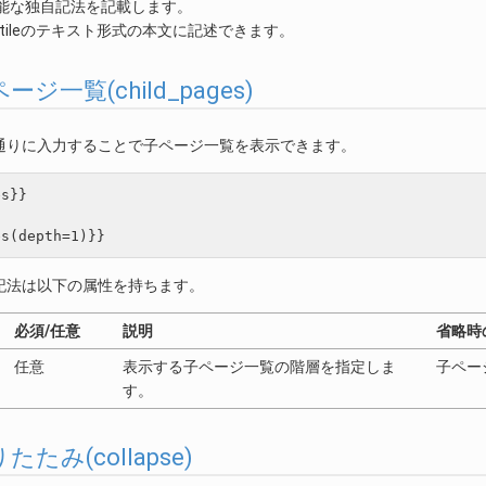
記述可能な独自記法を記載します。
Textileのテキスト形式の本文に記述できます。
子ページ一覧(child_pages)
通りに入力することで子ページ一覧を表示できます。
s}}

記法は以下の属性を持ちます。
必須/任意
説明
省略時
任意
表示する子ページ一覧の階層を指定しま
子ペー
す。
折りたたみ(collapse)