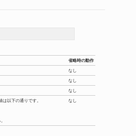
省略時の動作
なし
なし
なし
値は以下の通りです。
なし
る。