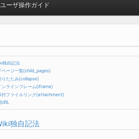
dge ユーザ操作ガイド
iki独自記法
ページ一覧(child_pages)
りたたみ(collapse)
インラインフレーム(iframe)
添付ファイルリンク(attachment)
URL
M-Wiki独自記法