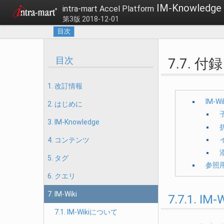
IM-Knowle
intra-mart Accel Platform
第3版 2018-12-01
目次
目次
7.7. 付録
1. 改訂情報
IM-W
2. はじめに
子
3. IM-Knowledge
折
4. コンテンツ
5. タグ
参照用
6. クエリ
7. IM-Wiki
7.7.1. I
7.1. IM-Wikiについて