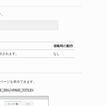
す。
省略時の動作
示されます。
なし
iページを表示できます。
I_ID>/<PAGE_TITLE>