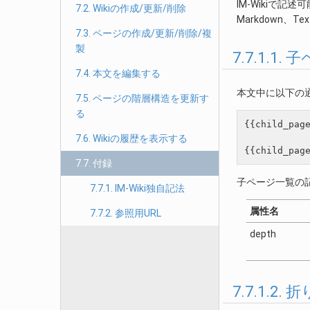
IM-Wikiで
7.2. Wikiの作成/更新/削除
Markdown、
7.3. ページの作成/更新/削除/複
製
7.7.1.1. 
7.4. 本文を編集する
本文中に以下の
7.5. ページの階層構造を更新す
る
{{child_page
7.6. Wikiの履歴を表示する
7.7. 付録
子ページ一覧の
7.7.1. IM-Wiki独自記法
属性名
7.7.2. 参照用URL
depth
7.7.1.2. 