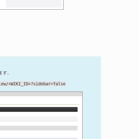
ます。
iew/<WIKI_ID>?sidebar=false