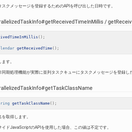
タスクメッセージを登録するためのAPIを呼び出した日時です。
rallelizedTaskInfo#getReceivedTimeInMillis / getRece
eivedTimeInMillis
();
alendar
getReceivedTime
();
します。
非同期処理機能が実際に並列タスクキューにタスクメッセージを登録し
rallelizedTaskInfo#getTaskClassName
tring
getTaskClassName
();
名を取得します。
イドJavaScriptのAPIを使用した場合、この値は不定です。