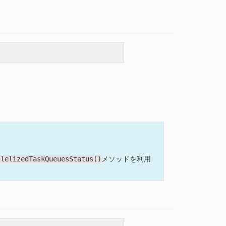
llelizedTaskQueuesStatus()
メソッドを利用