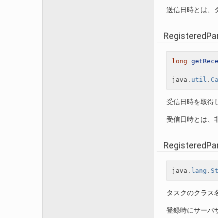
送信日時とは、
RegisteredPa
long
getRec
java
.
util
.
C
受信日時を取得
受信日時とは、
RegisteredPa
java
.
lang
.
S
タスクのクラス
登録時にサーバサ