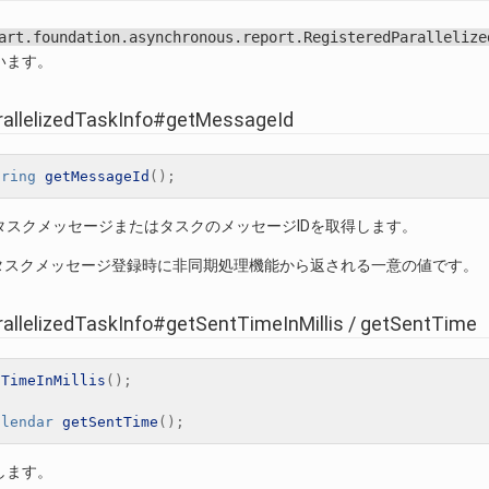
art.foundation.asynchronous.report.RegisteredParallelize
います。
rallelizedTaskInfo#getMessageId
tring
getMessageId
();
タスクメッセージまたはタスクのメッセージIDを取得します。
はタスクメッセージ登録時に非同期処理機能から返される一意の値です。
allelizedTaskInfo#getSentTimeInMillis / getSentTime
tTimeInMillis
();
alendar
getSentTime
();
します。