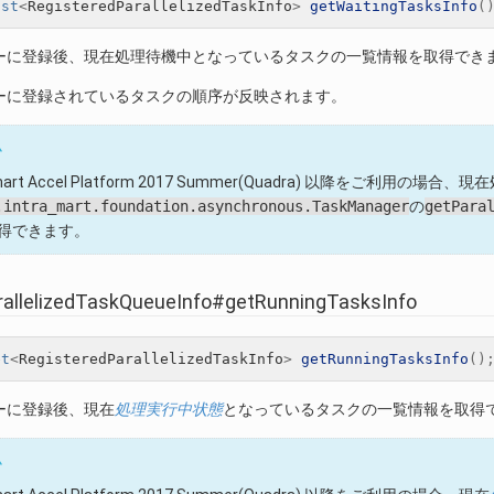
ist
<
RegisteredParallelizedTaskInfo
>
getWaitingTasksInfo
(
ーに登録後、現在処理待機中となっているタスクの一覧情報を取得でき
ーに登録されているタスクの順序が反映されます。
ム
a-mart Accel Platform 2017 Summer(Quadra) 以降をご
.intra_mart.foundation.asynchronous.TaskManager
の
getPara
得できます。
rallelizedTaskQueueInfo#getRunningTasksInfo
et
<
RegisteredParallelizedTaskInfo
>
getRunningTasksInfo
()
ーに登録後、現在
処理実行中状態
となっているタスクの一覧情報を取得
ム