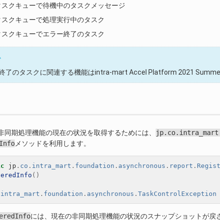
タスクキューで待機中のタスクメッセージ
タスクキューで処理実行中のタスク
タスクキューでエラー終了のタスク
ム
了のタスクに関連する機能はintra-mart Accel Platform 2021 Su
て非同期処理機能の現在の状況を取得するためには、
jp.co.intra_mart
Info
メソッドを利用します。
ic
jp
.
co
.
intra_mart
.
foundation
.
asynchronous
.
report
.
Regis
teredInfo
()
.
intra_mart
.
foundation
.
asynchronous
.
TaskControlException
eredInfo
には、現在の非同期処理機能の状況のスナップショットが戻