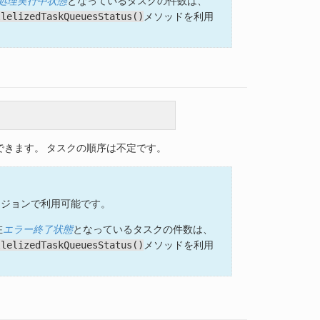
処理実行中状態
となっているタスクの件数は、
llelizedTaskQueuesStatus()
メソッドを利用
;
できます。 タスクの順序は不定です。
)以降のバージョンで利用可能です。
在
エラー終了状態
となっているタスクの件数は、
llelizedTaskQueuesStatus()
メソッドを利用