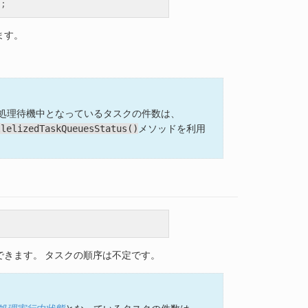
);
ます。
利用の場合、現在処理待機中となっているタスクの件数は、
llelizedTaskQueuesStatus()
メソッドを利用
;
できます。 タスクの順序は不定です。