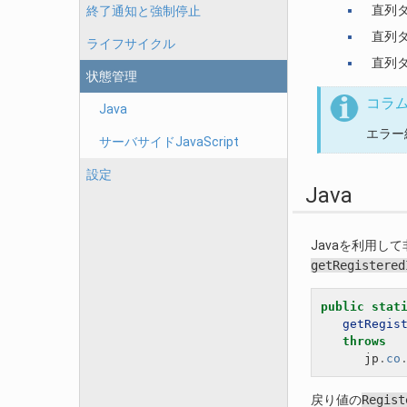
直列
終了通知と強制停止
直列
ライフサイクル
直列
状態管理
コラ
Java
エラー終
サーバサイドJavaScript
設定
Java
Javaを利用し
getRegistered
public
stat
getRegis
throws
jp
.
co
戻り値の
Regist