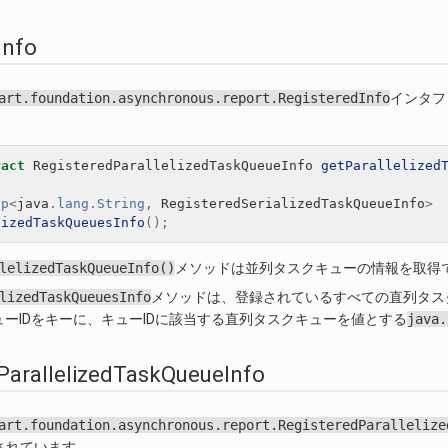
Info
art.foundation.asynchronous.report.RegisteredInfo
インタフ
ract
RegisteredParallelizedTaskQueueInfo
getParallelized
ap
<
java
.
lang
.
String
,
RegisteredSerializedTaskQueueInfo
>
lizedTaskQueuesInfo
();
lelizedTaskQueueInfo()
メソッドは並列タスクキューの情報を取得
lizedTaskQueuesInfo
メソッドは、登録されているすべての直列タス
ューIDをキーに、キューIDに該当する直列タスクキューを値とする
java.
ParallelizedTaskQueueInfo
art.foundation.asynchronous.report.RegisteredParallelize
されています。