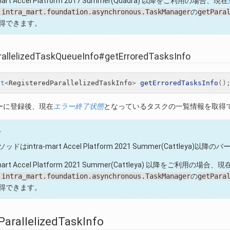
-mart Accel Platform 2017 Summer(Quadra) 以降をご利用の場合、現在
.intra_mart.foundation.asynchronous.TaskManager
の
getPara
得できます。
rallelizedTaskQueueInfo#getErroredTasksInfo
et
<
RegisteredParallelizedTaskInfo
>
getErroredTasksInfo
()
ーに登録後、現在
エラー終了状態
となっているタスクの一覧情報を取得
ム
ッドはintra-mart Accel Platform 2021 Summer(Cattleya
-mart Accel Platform 2021 Summer(Cattleya) 以降をご利用の場合、現
.intra_mart.foundation.asynchronous.TaskManager
の
getPara
得できます。
ParallelizedTaskInfo