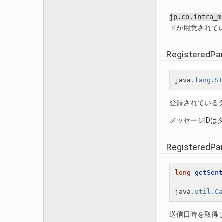
jp.co.intra_m
ドが用意されて
RegisteredPa
java
.
lang
.
S
登録されている
メッセージID
RegisteredPar
long
getSen
java
.
util
.
C
送信日時を取得