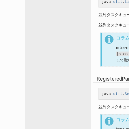
java
.
util
.
L
並列タスクキュ
並列タスクキュ
コラ
intr
jp.co
して取
RegisteredPa
java
.
util
.
S
並列タスクキュ
コラ