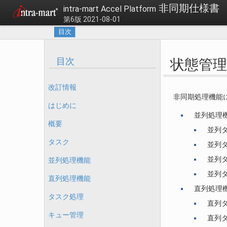
非同期仕様書
intra-mart Accel Platform
第6版 2021-08-01
目次
目次
状態管理
改訂情報
非同期処理機能
はじめに
並列処理
概要
並列
タスク
並列
並列
並列処理機能
並列
直列処理機能
直列処理
タスク処理
直列
キュー管理
直列