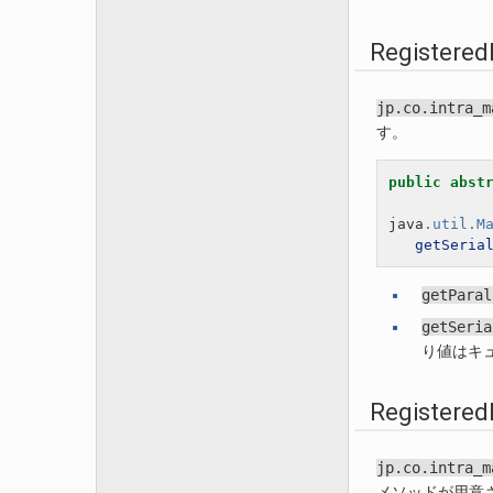
Registered
jp.co.intra_m
す。
public
abst
java
.
util
.
M
getSeria
getParal
getSeria
り値はキ
Registered
jp.co.intra_m
メソッドが用意