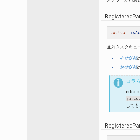
RegisteredPa
boolean
isA
並列タスクキュ
有効状態
無効状態
コラ
intra
jp.co
しても
RegisteredPa