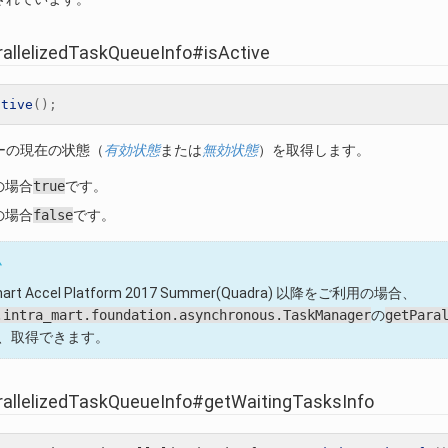
rallelizedTaskQueueInfo#isActive
ctive
();
ーの現在の状態（
有効状態
または
無効状態
）を取得します。
の場合
true
です。
の場合
false
です。
ム
-mart Accel Platform 2017 Summer(Quadra) 以降をご利用の場合、
.intra_mart.foundation.asynchronous.TaskManager
の
getPara
、取得できます。
rallelizedTaskQueueInfo#getWaitingTasksInfo