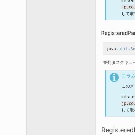
intra
jp.co
して取
RegisteredPa
java
.
util
.
S
並列タスクキュ
コラ
このメソ
intra
jp.co
して取
Registered