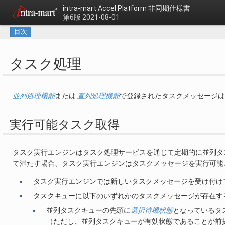
intra-mart Accel Platform
非同期仕様書
第6版 2021-08-01
目次
タスク処理
並列処理機能
または
直列処理機能
で登録されたタスクメッセージ
実行可能タスク取得
タスク実行エンジンはタスク処理サービスを通じて定期的に並列タ
て満たす場合、タスク実行エンジンはタスクメッセージを実行可能
タスク実行エンジンでは新しいタスクメッセージを受け付け
タスクキューに以下のいずれかのタスクメッセージが存在す
並列タスクキューの先頭に
選択待機状態
となっているタ
（ただし、並列タスクキューが有効状態であることが前