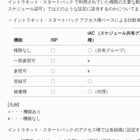
イントラネット・スタートパック で利用されていた権限の主要な動作が intr
スケジュール認可）ではどのような設定に該当するのかについてま
＜ イントラネット・スタートパック アクセス権ベースによる比較
iAC （スケジュール共有
機能
ISP
権）
権限なし
〇
〇 （共有グループ）
一部参照可
〇
x
参照可
〇
x
登録可
〇
〇
秘書権
〇
〇 （代理）
[凡例]
○・・・機能あり
x・・・機能なし
イントラネット・スタートパック のアクセス権では各組織に設定