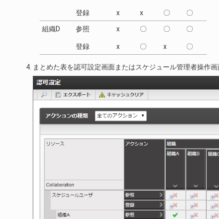
登録
x
x
〇
〇
組織D
参照
x
〇
〇
〇
登録
x
〇
x
〇
まとめた表を認可設定画面またはスケジュール管理者操作画