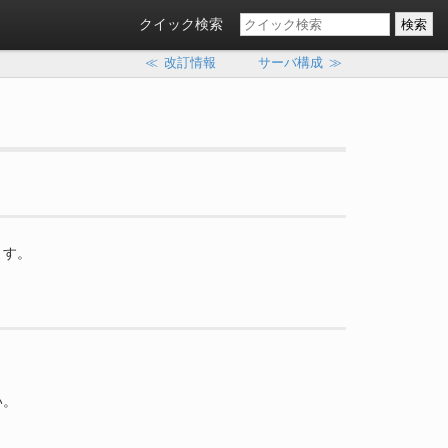
クイック検索
≪
改訂情報
サーバ構成
≫
します。
い。