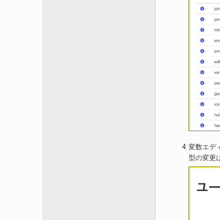
変数エデ
型の変更