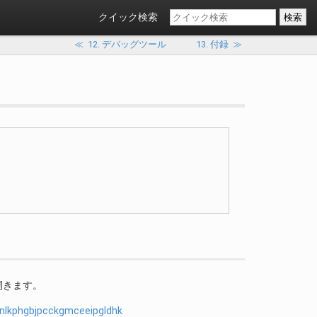
クイック検索
≪
12. デバッグツール
13. 付録
≫
を開きます。
lnlkphgbjpcckgmceeipgldhk