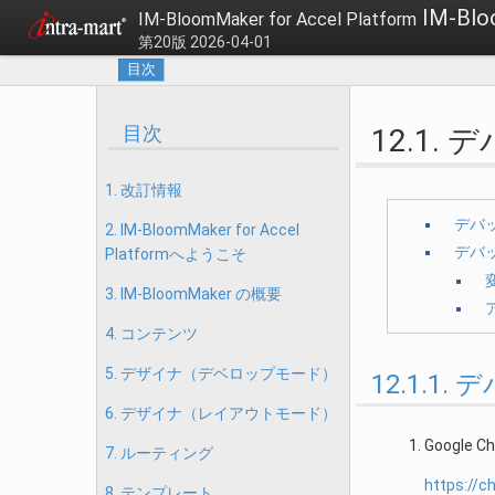
IM-B
IM-BloomMaker for Accel Platform
第20版 2026-04-01
目次
目次
12.1.
1. 改訂情報
デバ
2. IM-BloomMaker for Accel
デバ
Platformへようこそ
3. IM-BloomMaker の概要
4. コンテンツ
5. デザイナ（デベロップモード）
12.1.
6. デザイナ（レイアウトモード）
Googl
7. ルーティング
https://c
8. テンプレート