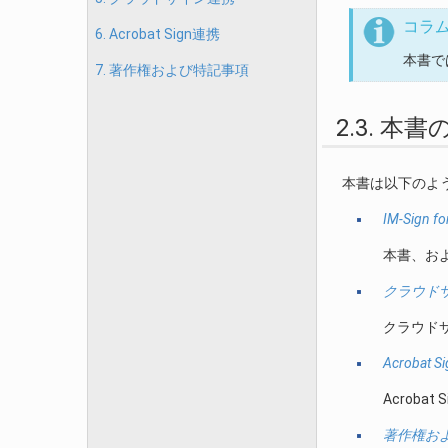
コラ
6. Acrobat Sign連携
本書で
7. 著作権および特記事項
2.3. 本
本書は以下のよ
IM-Sign f
本書、および
クラウド
クラウドサ
Acrobat 
Acroba
著作権お