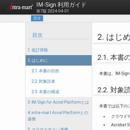
IM-Sign 利用ガイド
第7版 2024-04-01
目次
目次
2. はじ
1. 改訂情報
2.1. 本
2. はじめに
2.1. 本書の目的
本書は、IM-Si
2.2. 対象読者
2.2. 対象
2.3. 本書の構成
3. IM-Sign for Accel Platformとは
本書では以下の
4. intra-mart Accel Platformとの
クラウド
連携
Acrob
5. クラウドサイン連携