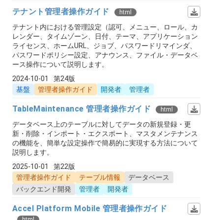
テナント管理者操作ガイド
html
テナント内における管理設定（認可、メニュー、ロール、カ
レンダー、タイムゾーン、日付、テーマ、アプリケーション
ライセンス、ホームURL、ジョブ、パスワードリマインダ、
パスワードポリシー設定、アナウンス、ファイル・データベ
ース操作について説明します。
2024-10-01
第24版
基盤
管理者操作ガイド
開発者
管理者
TableMaintenance 管理者操作ガイド
html
データベース上のテーブルに対してデータの新規登録・更
新・削除・インポート・エクスポート、マスタメンテナンス
の機能を、簡単な設定操作で簡易的に実現する方法について
説明します。
2025-10-01
第22版
管理者操作ガイド
テーブル情報
データベース
バックエンド開発
管理者
開発者
Accel Platform Mobile 管理者操作ガイド
html