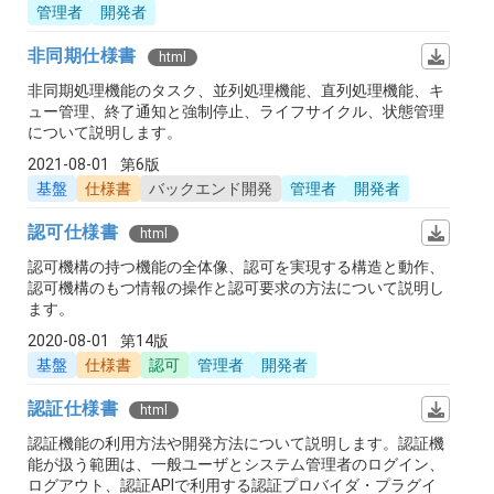
管理者
開発者
非同期仕様書
html
非同期処理機能のタスク、並列処理機能、直列処理機能、キ
ュー管理、終了通知と強制停止、ライフサイクル、状態管理
について説明します。
2021-08-01
第6版
基盤
仕様書
バックエンド開発
管理者
開発者
認可仕様書
html
認可機構の持つ機能の全体像、認可を実現する構造と動作、
認可機構のもつ情報の操作と認可要求の方法について説明し
ます。
2020-08-01
第14版
基盤
仕様書
認可
管理者
開発者
認証仕様書
html
認証機能の利用方法や開発方法について説明します。認証機
能が扱う範囲は、一般ユーザとシステム管理者のログイン、
ログアウト、認証APIで利用する認証プロバイダ・プラグイ