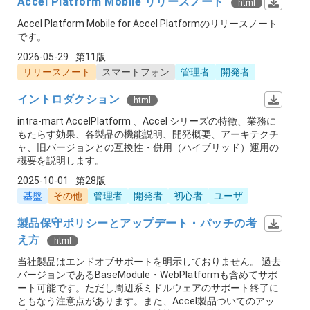
Accel Platform Mobile リリースノート
html
Accel Platform Mobile for Accel Platformのリリースノート
です。
2026-05-29
第11版
リリースノート
スマートフォン
管理者
開発者
イントロダクション
html
intra-mart AccelPlatform 、Accel シリーズの特徴、業務に
もたらす効果、各製品の機能説明、開発概要、アーキテクチ
ャ、旧バージョンとの互換性・併用（ハイブリッド）運用の
概要を説明します。
2025-10-01
第28版
基盤
その他
管理者
開発者
初心者
ユーザ
製品保守ポリシーとアップデート・パッチの考
え方
html
当社製品はエンドオブサポートを明示しておりません。 過去
バージョンであるBaseModule・WebPlatformも含めてサポ
ート可能です。ただし周辺系ミドルウェアのサポート終了に
ともなう注意点があります。また、Accel製品ついてのアッ