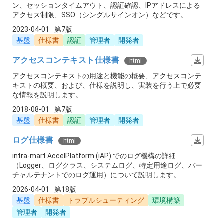
ン、セッションタイムアウト、認証確認、IPアドレスによる
アクセス制限、SSO（シングルサインオン）などです。
2023-04-01
第7版
基盤
仕様書
認証
管理者
開発者
アクセスコンテキスト仕様書
html
アクセスコンテキストの用途と機能の概要、アクセスコンテ
キストの概要、および、仕様を説明し、実装を行う上で必要
な情報を説明します。
2018-08-01
第7版
基盤
仕様書
認証
管理者
開発者
ログ仕様書
html
intra-mart AccelPlatform (iAP) でのログ機構の詳細
（Logger、ログクラス、システムログ、特定用途ログ、バー
チャルテナントでのログ運用）について説明します。
2026-04-01
第18版
基盤
仕様書
トラブルシューティング
環境構築
管理者
開発者