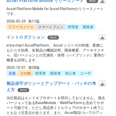
Accel Platform Mobile リリースノート
html
Accel Platform Mobile for Accel Platformのリリースノート
です。
2026-05-29
第11版
リリースノート
スマートフォン
管理者
開発者
イントロダクション
html
intra-mart AccelPlatform 、Accel シリーズの特徴、業務に
もたらす効果、各製品の機能説明、開発概要、アーキテクチ
ャ、旧バージョンとの互換性・併用（ハイブリッド）運用の
概要を説明します。
2025-10-01
第28版
基盤
その他
管理者
開発者
初心者
ユーザ
製品保守ポリシーとアップデート・パッチの考
え方
html
当社製品はエンドオブサポートを明示しておりません。 過去
バージョンであるBaseModule・WebPlatformも含めてサポ
ート可能です。ただし周辺系ミドルウェアのサポート終了に
ともなう注意点があります。また、Accel製品ついてのアッ