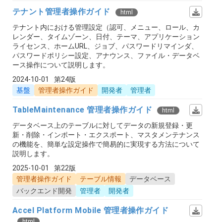
テナント管理者操作ガイド
html
テナント内における管理設定（認可、メニュー、ロール、カ
レンダー、タイムゾーン、日付、テーマ、アプリケーション
ライセンス、ホームURL、ジョブ、パスワードリマインダ、
パスワードポリシー設定、アナウンス、ファイル・データベ
ース操作について説明します。
2024-10-01
第24版
基盤
管理者操作ガイド
開発者
管理者
TableMaintenance 管理者操作ガイド
html
データベース上のテーブルに対してデータの新規登録・更
新・削除・インポート・エクスポート、マスタメンテナンス
の機能を、簡単な設定操作で簡易的に実現する方法について
説明します。
2025-10-01
第22版
管理者操作ガイド
テーブル情報
データベース
バックエンド開発
管理者
開発者
Accel Platform Mobile 管理者操作ガイド
html