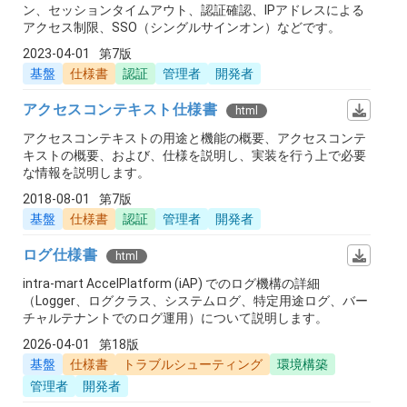
ン、セッションタイムアウト、認証確認、IPアドレスによる
アクセス制限、SSO（シングルサインオン）などです。
2023-04-01
第7版
基盤
仕様書
認証
管理者
開発者
アクセスコンテキスト仕様書
html
アクセスコンテキストの用途と機能の概要、アクセスコンテ
キストの概要、および、仕様を説明し、実装を行う上で必要
な情報を説明します。
2018-08-01
第7版
基盤
仕様書
認証
管理者
開発者
ログ仕様書
html
intra-mart AccelPlatform (iAP) でのログ機構の詳細
（Logger、ログクラス、システムログ、特定用途ログ、バー
チャルテナントでのログ運用）について説明します。
2026-04-01
第18版
基盤
仕様書
トラブルシューティング
環境構築
管理者
開発者