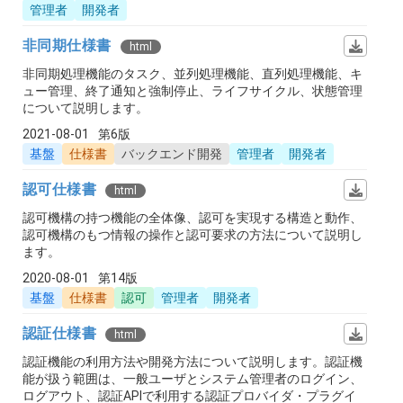
管理者
開発者
非同期仕様書
html
非同期処理機能のタスク、並列処理機能、直列処理機能、キ
ュー管理、終了通知と強制停止、ライフサイクル、状態管理
について説明します。
2021-08-01
第6版
基盤
仕様書
バックエンド開発
管理者
開発者
認可仕様書
html
認可機構の持つ機能の全体像、認可を実現する構造と動作、
認可機構のもつ情報の操作と認可要求の方法について説明し
ます。
2020-08-01
第14版
基盤
仕様書
認可
管理者
開発者
認証仕様書
html
認証機能の利用方法や開発方法について説明します。認証機
能が扱う範囲は、一般ユーザとシステム管理者のログイン、
ログアウト、認証APIで利用する認証プロバイダ・プラグイ