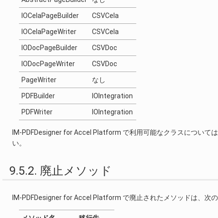
IOCelaPageBuilder
CSVCela
IOCelaPageWriter
CSVCela
IODocPageBuilder
CSVDoc
IODocPageWriter
CSVDoc
PageWriter
なし
PDFBuilder
IOIntegration
PDFWriter
IOIntegration
IM-PDFDesigner for Accel Platform で利用可能なクラスについ
い。
9.5.2. 廃止メソッド
IM-PDFDesigner for Accel Platform で廃止されたメソッドは