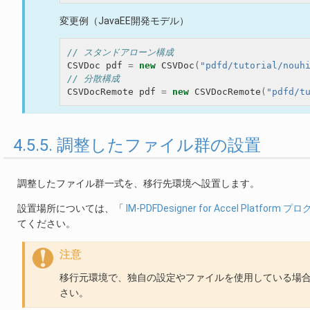
変更例（JavaEE開発モデル）
// スタンドアローン構成
CSVDoc
pdf
=
new
CSVDoc
(
"pdfd/tutorial/nouh
// 分散構成
CSVDocRemote
pdf
=
new
CSVDocRemote
(
"pdfd/t
4.5.5. 調整したファイル群の設置
調整したファイル群一式を、移行先環境へ設置します。
設置場所については、「
IM-PDFDesigner for Accel Platfo
てください。
注意
移行元環境で、独自の設定やファイルを使用している場
さい。