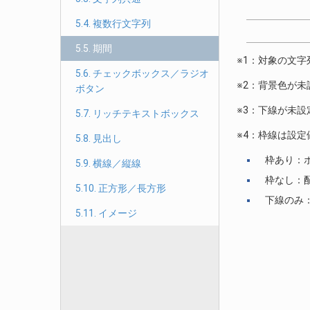
枠
5.4. 複数行文字列
5.5. 期間
※1：対象の文字
5.6. チェックボックス／ラジオ
※2：背景色が
ボタン
※3：下線が未
5.7. リッチテキストボックス
※4：枠線は設
5.8. 見出し
枠あり：
5.9. 横線／縦線
枠なし：
5.10. 正方形／長方形
下線のみ
5.11. イメージ