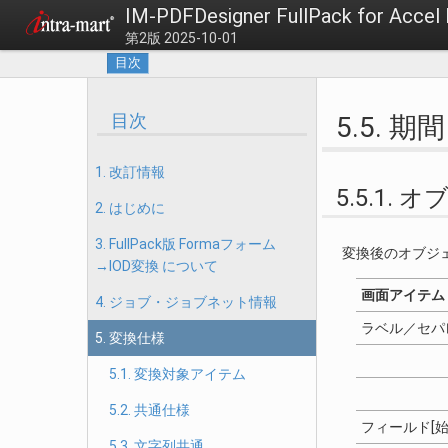
IM-PDFDesigner FullPack for 
第2版 2025-10-01
目次
目次
5.5. 期間
1. 改訂情報
5.5.1.
2. はじめに
3. FullPack版 Formaフォーム
変換後のオブジ
→IOD変換 について
画面アイテム
4. ジョブ・ジョブネット情報
ラベル／セパ
5. 変換仕様
5.1. 変換対象アイテム
5.2. 共通仕様
フィールド
5.3. 文字列共通