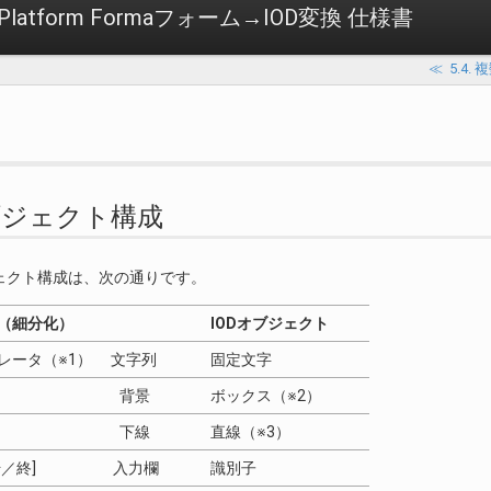
Accel Platform Formaフォーム→IOD変換 仕様書
≪
5.4.
 オブジェクト構成
ェクト構成は、次の通りです。
（細分化）
IODオブジェクト
レータ（※1） 文字列
固定文字
背景
ボックス（※2）
下線
直線（※3）
[始／終] 入力欄
識別子