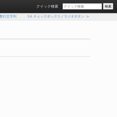
クイック検索
 複数行文字列
5.6. チェックボックス／ラジオボタン
≫