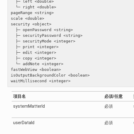
  ├─ left <double>

  └─ right <double>

pageRange <string>

scale <double>

security <object>

  ├─ openPassword <string>

  ├─ securityPassword <string>

  ├─ securityMode <integer>

  ├─ print <integer>

  ├─ edit <integer>

  ├─ copy <integer>

  └─ addNote <integer>

fastWebView <boolean>

isOutputBackgroundColor <boolean>

waitMillisecond <integer>
項目名
必須/任意
systemMatterId
必須
userDataId
必須