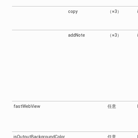
copy
（※3）
addNote
（※3）
fastWebView
任意
isOutputBackgroundColor
任意