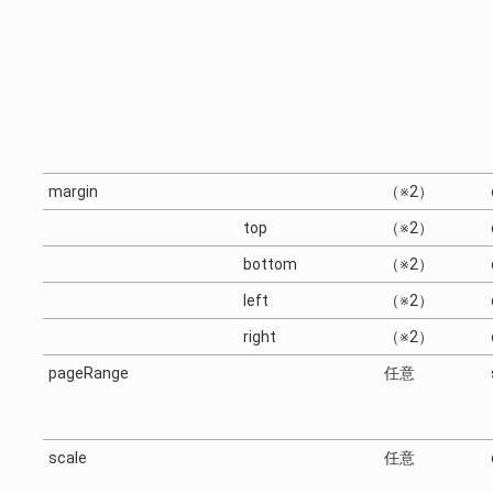
margin
（※2）
top
（※2）
bottom
（※2）
left
（※2）
right
（※2）
pageRange
任意
scale
任意