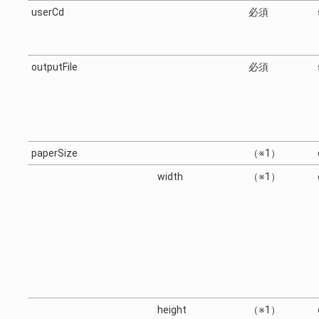
userCd
必須
outputFile
必須
paperSize
（※1）
width
（※1）
height
（※1）