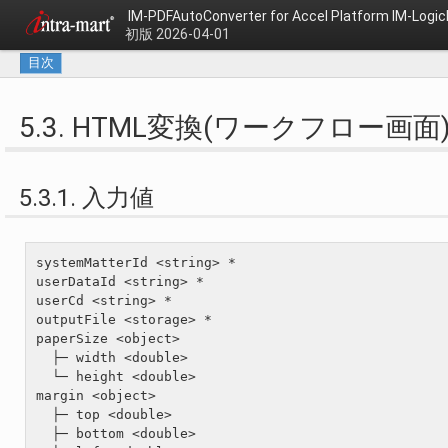
IM-PDFAutoConverter for Accel Platform IM-L
初版 2026-04-01
目次
5.3. HTML変換(ワークフロー画面
5.3.1. 入力値
systemMatterId <string> *

userDataId <string> *

userCd <string> *

outputFile <storage> *

paperSize <object>

  ├─ width <double>

  └─ height <double>

margin <object>

  ├─ top <double>

  ├─ bottom <double>
