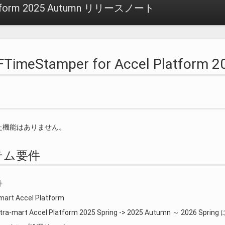
Platform 2025 Autumn リリースノート
DFTimeStamper for Accel Platfo
た機能はありません。
ステム要件
件
-mart Accel Platform
ntra-mart Accel Platform 2025 Spring -> 2025 Autumn ～ 2026 S