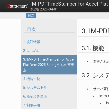
IM-PDFTimeStamper for Accel 
第2版 2026-04-01
目次
目次
3. IM-P
1. 改訂情報
3.1. 機能
2. はじめに
3. IM-PDFTimeStamper for Accel
変更され
Platform 2025 Spring からの変更
点
3.2. シ
4. 機能一覧
5. システム要件
サーバ要
intra
6. 検証済み環境
i
7. 制限事項