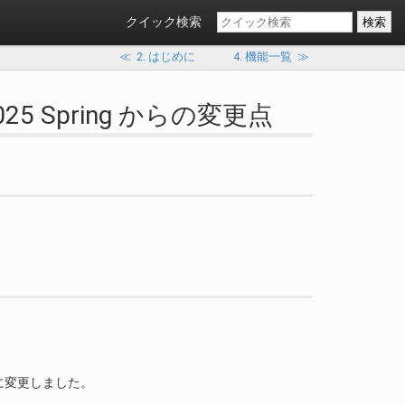
クイック検索
≪
2. はじめに
4. 機能一覧
≫
rm 2025 Spring からの変更点
pring に変更しました。