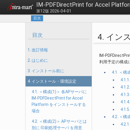
IM-PDFDirectPrint for Accel 
第12版 2026-04-01
目次
目次
4. イ
1. 改訂情報
IM-PDFDire
2. はじめに
利用予定の構成
3. インストール前に
4.1. ＜構
4.1
4. インストール・環境設定
4.1
4.1. ＜構成(1)＞ 各APサーバに
4.
IM-PDFDirectPrint for Accel
4.1
Platform をインストールする
4.1
場合
4.2. 
4.2. ＜構成(2)＞ APサーバとは
4.2.
別に 印刷処理サーバ を用意