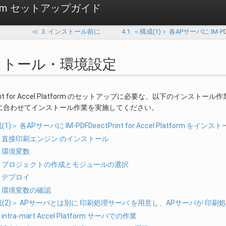
Platform セットアップガイド
≪
3. インストール前に
4.1. ＜構成(1)＞ 各APサーバに IM-PDF
ンストール・環境設定
ctPrint for Accel Platform のセットアップに必要な、以下のイン
に合わせてインストール作業を実施してください。
成(1)＞ 各APサーバに IM-PDFDirectPrint for Accel Platform をイ
.1. 直接印刷エンジン のインストール
.2. 環境変数
1.3. プロジェクトの作成とモジュールの選択
.4. デプロイ
.5. 環境変数の確認
＜構成(2)＞ APサーバとは別に 印刷処理サーバ を用意し、APサーバが 
1. intra-mart Accel Platform サーバでの作業