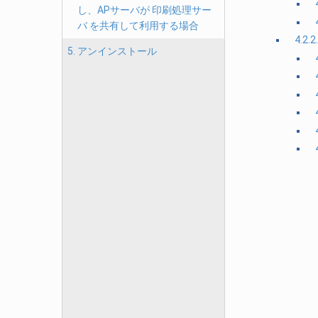
し、APサーバが 印刷処理サー
バ を共有して利用する場合
4.2
5. アンインストール