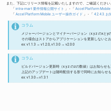
また、下記にリリース情報を記載いたしますので、ご確認ください
「
intra-mart 要件情報公開サイト
」 - 「
Accel Platform Mobile
「
Accel Platform Mobile ユーザー操作ガイド
」 - 「
4.2.4.3
コラム
メジャーバージョンとマイナーバージョン（x.y.z のx
その場合はストアからアプリケーションを更新しないと
ex: v1.1.3 → v1.2.0, v1.3.0 → v2.0.0
コラム
ビルドバージョン更新時（x.y.z のzの数値）はお知らせ
上記のアップデートは随時配信する形で同時にお知らせ
ex: v1.3.0→v1.3.1