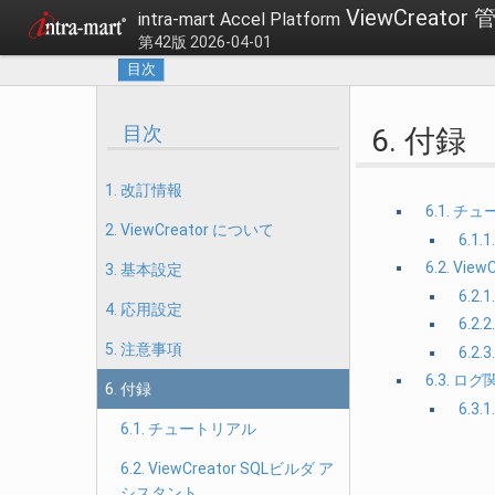
ViewCreat
intra-mart Accel Platform
第42版 2026-04-01
目次
目次
6. 付録
1. 改訂情報
6.1. チ
2. ViewCreator について
6.1
6.2. Vi
3. 基本設定
6.2
4. 応用設定
6.
5. 注意事項
6.2
6.3. ロ
6. 付録
6.3
6.1. チュートリアル
6.2. ViewCreator SQLビルダ ア
シスタント