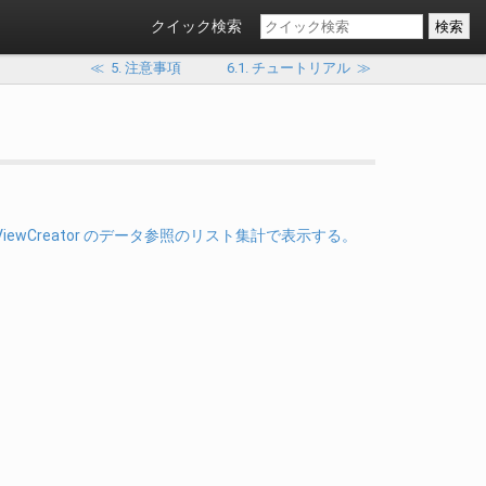
クイック検索
≪
5. 注意事項
6.1. チュートリアル
≫
を ViewCreator のデータ参照のリスト集計で表示する。