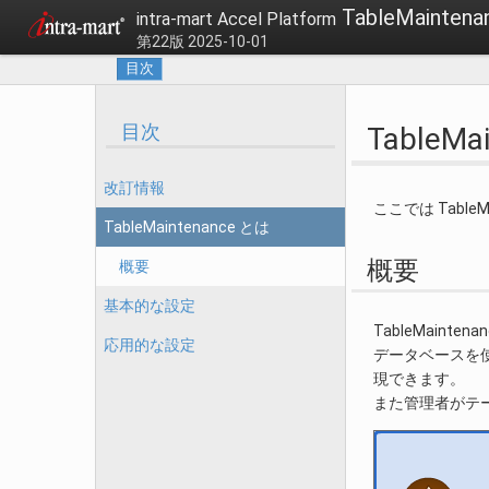
TableMaint
intra-mart Accel Platform
第22版 2025-10-01
目次
目次
TableMa
改訂情報
ここでは Tabl
TableMaintenance とは
概要
概要
基本的な設定
TableMai
応用的な設定
データベースを
現できます。
また管理者がテ