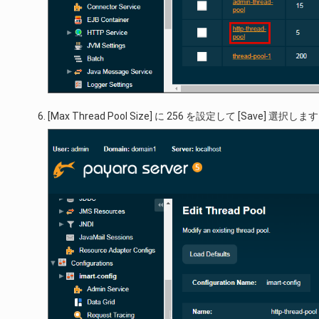
[Max Thread Pool Size] に 256 を設定して [Save] 選択しま