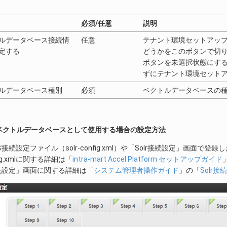
必須/任意
説明
ルデータベース接続情
任意
テナント環境セットアッ
定する
どうかをこのボタンで切
ボタンを未選択状態にす
ずにテナント環境セット
ルデータベース種別
必須
ベクトルデータベースの
lr をベクトルデータベースとして使用する場合の設定方法
ーバ接続設定ファイル（solr-config.xml）や「Solr接続設定」画面で
nfig.xmlに関する詳細は「
intra-mart Accel Platform セットアップガイド
接続設定」画面に関する詳細は「
システム管理者操作ガイド
」の「
Solr接