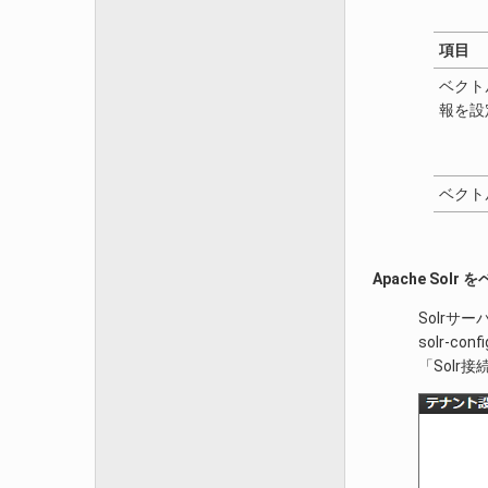
項目
ベクト
報を設
ベクト
Apache So
Solrサ
solr-co
「Solr