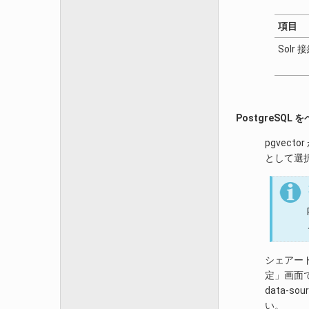
項目
Solr 
PostgreS
pgvec
として選
シェアード
定」画面
data-so
い。