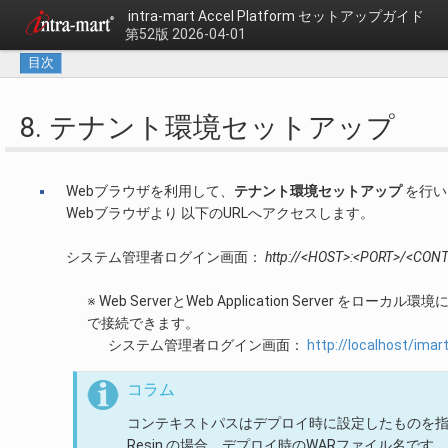
intra-mart Accel Platform セットアップガイド
第52版 2026-04-01
目次
8. テナント環境セットアップ
Webブラウザを利用して、
テナント環境セットアップ
を行い
Webブラウザより 以下のURLへアクセスします。
システム管理者ログイン画面：
http://<HOST>:<PORT>/<CON
※ Web ServerとWeb Application Serv
で接続できます。
システム管理者ログイン画面：
http://localhost/imar
コラム
コンテキストパスはデプロイ時に設定したものを
Resin の場合、デプロイ時のWARファイル名です。