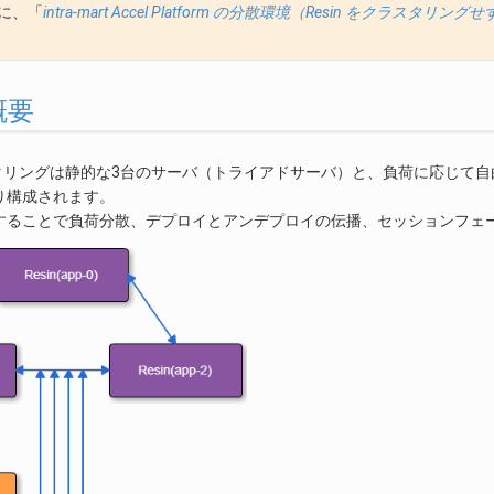
に、「
intra-mart Accel Platform の分散環境（Resin をクラスタリン
 概要
ラスタリングは静的な3台のサーバ（トライアドサーバ）と、負荷に応じ
り構成されます。
することで負荷分散、デプロイとアンデプロイの伝播、セッションフェ