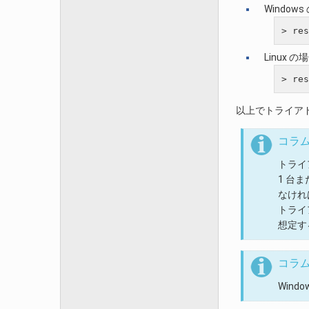
Window
Linux の
以上でトライア
コラ
トライ
1 台
なけれ
トライ
想定す
コラ
Win