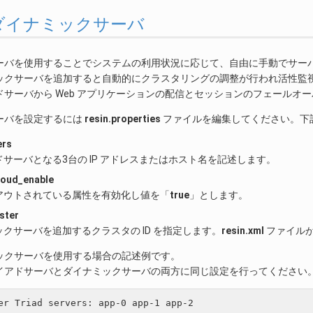
.3. ダイナミックサーバ
ーバを使用することでシステムの利用状況に応じて、自由に手動でサー
ックサーバを追加すると自動的にクラスタリングの調整が行われ活性監
ドサーバから Web アプリケーションの配信とセッションのフェールオ
ーバを設定するには
resin.properties
ファイルを編集してください。下
ers
サーバとなる3台の IP アドレスまたはホスト名を記述します。
loud_enable
アウトされている属性を有効化し値を「
true
」とします。
ster
クサーバを追加するクラスタの ID を指定します。
resin.xml
ファイル
ックサーバを使用する場合の記述例です。
イアドサーバとダイナミックサーバの両方に同じ設定を行ってください
er Triad servers: app-0 app-1 app-2
