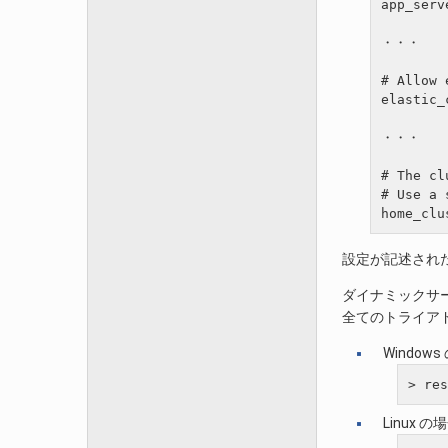
app_serv
・・・

# Allow 
elastic_
・・・

# The cl
# Use a 
設定が記述され
ダイナミックサ
全てのトライア
Window
Linux の