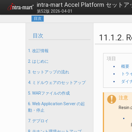
intra-mart Accel Platform セ
第52版 2026-04-01
目次
目次
11.1.
1. 改訂情報
項目
2. はじめに
概要
3. セットアップの流れ
トラ
ダイ
4. ミドルウェアのセットアップ
5. WARファイルの作成
注意
6. Web Application Server の起
Resi
動・停止
7. デプロイ
8. テナント環境セットアップ