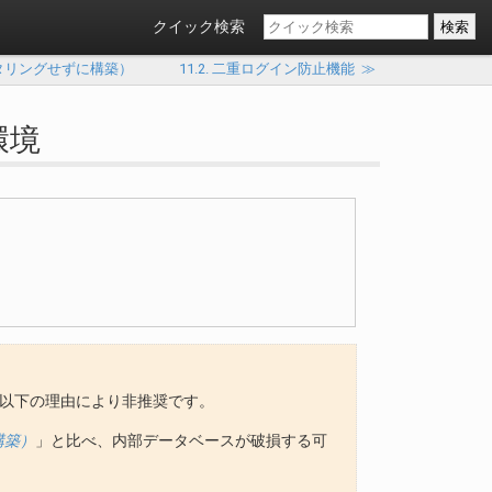
クイック検索
n をクラスタリングせずに構築）
11.2. 二重ログイン防止機能
≫
環境
境の構築は以下の理由により非推奨です。
に構築）
」と比べ、内部データベースが破損する可