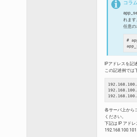
コラ
app_s
れます
任意の
# ap
IPアドレスを記
この記述例では下
192.168.100.
192.168.100.
各サーバ上からコ
ください。
下記は IP アドレ
192.168.10