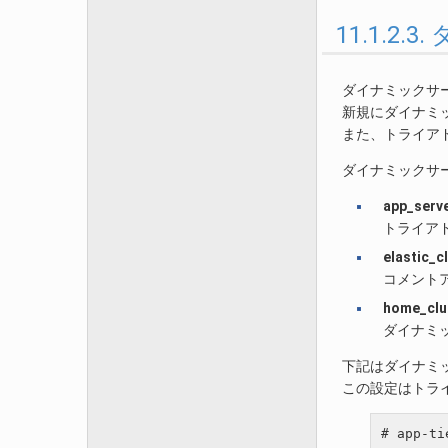
11.1.2
ダイナミックサ
新規にダイナミ
また、トライア
ダイナミックサ
app_serv
トライアド
elastic_c
コメント
home_clu
ダイナミッ
下記はダイナミ
この設定はトラ
# app-ti