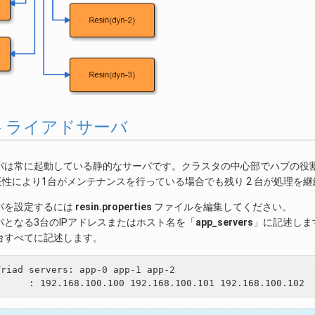
.2. トライアドサーバ
バは常に起動している静的なサーバです。クラスタの中心部でハブの役
長性により1台がメンテナンスを行っている場合でも残り 2 台が処理
バを設定するには
resin.properties
ファイルを編集してください。
となる3台のIPアドレスまたはホスト名を「
app_servers
」に記述しま
 台すべてに記述します。
riad servers: app-0 app-1 app-2
