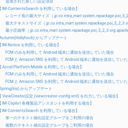
追加された新しい設定項目
【 IM-ContentsSearch を利用している場合】
レコード長の最大サイズ（
jp.co.intra_mart.system.repackage.poi_5_
最大テキストサイズ（
jp.co.intra_mart.system.repackage.poi_5_2_3.o
最小圧縮率（
jp.co.intra_mart.system.repackage.poi_5_2_3.org.apache
 Autumn(Hollyhock) からアップデート
【 IM-Notice を利用している場合】
FCM のみを利用して Android 端末に通知を送信していた場合
FCM と Amazon SNS を利用して Android 端末に通知を送信してい
 Accel Platform Mobile を利用している場合】
FCM のみを利用して Android 端末に通知を送信していた場合
FCM と Amazon SNS を利用して Android 端末に通知を送信してい
 Spring(Iris) からアップデート
 ViewCreator設定 (viewcreator-config.xml) を出力している場合】
【 IM-Copilot 各種製品アシスタントを利用する場合】
【 IM-ContentsSearch を利用している場合】
単一のテキスト抽出設定グループをご利用の場合
複数のテキスト抽出設定グループをご利用の場合