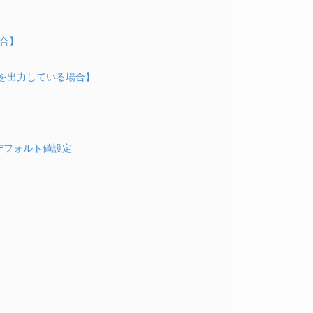
場合】
ml) を出力している場合】
デフォルト値設定