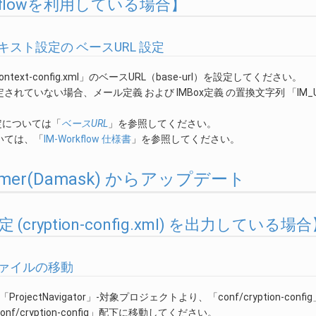
rkflowを利用している場合】
スト設定の ベースURL 設定
r-context-config.xml」のベースURL（base-url）を設定してください。
されていない場合、メール定義 および IMBox定義 の置換文字列 「IM_URL」
定については「
ベースURL
」を参照してください。
いては、「
IM-Workflow 仕様書
」を参照してください。
ummer(Damask) からアップデート
(cryption-config.xml) を出力している場
ァイルの移動
内の「ProjectNavigator」-対象プロジェクトより、「conf/cryption-conf
f/cryption-config」配下に移動してください。