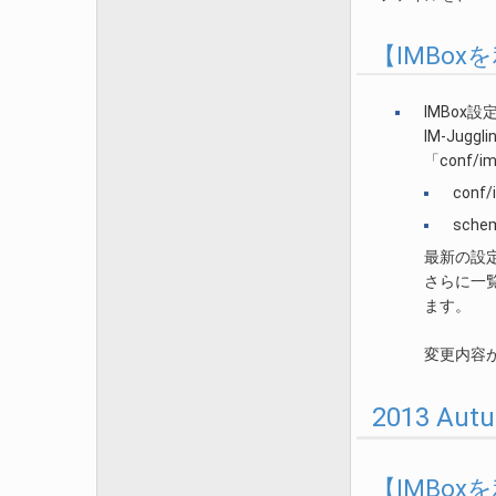
【IMBo
IMBox設定
IM-Jug
「conf
conf/
schem
最新の設定
さらに一覧
ます。
変更内容
2013 A
【IMBo