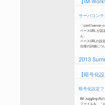
【IM-Wo
サーバコンテキ
「conf/serve
ベースURL が設定
ん。
ベースURLの設
仕様の詳細につ
2013 S
【暗号化設定 
暗号化設定フ
IM-Juggling 
ファイルを、「con