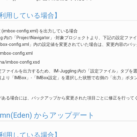
xを利用している場合】
 (imbox-config.xml) を出力している場合
gling 内の「ProjectNavigator」-対象プロジェクトより、下記の設
/imbox-config.xml」内の設定値を変更されていた場合は、変更内容
imbox-config.xml
a/imbox-config.xsd
ファイルを出力するため、 IM-Juggling 内の「設定ファイル」タブ
より「IMBox」-「IMBox設定」を選択した状態で右側の「出力」
がある場合には、バックアップから変更された項目ごとに修正を行って
utumn(Eden) からアップデート
xを利用している場合】