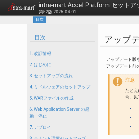
intra-mart Accel Platform セ
第52版 2026-04-01
目次
目次
アップデー
1. 改訂情報
アップデート版
2. はじめに
アップデート前
3. セットアップの流れ
注意
4. ミドルウェアのセットアップ
たとえば
合、以
5. WARファイルの作成
6. Web Application Server の起
動・停止
7. デプロイ
8. テナント環境セットアップ