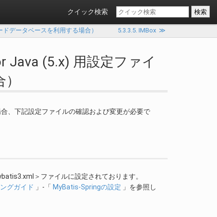
クイック検索
ファイル（シェアードデータベースを利用する場合）
5.3.3.5. IMBox
≫
 for Java (5.x) 用設定ファイ
合）
tis3を利用する場合、下記設定ファイルの確認および変更が必要で
xt-mybatis3.xml＞ファイルに設定されております。
ログラミングガイド
」-「
MyBatis-Springの設定
」を参照し