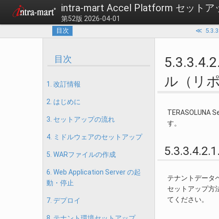
intra-mart Accel Platform セ
第52版 2026-04-01
目次
≪
5.3
目次
5.3.3.4
ル（リポ
1. 改訂情報
2. はじめに
TERASOLUNA
3. セットアップの流れ
す。
4. ミドルウェアのセットアップ
5.3.3.
5. WARファイルの作成
6. Web Application Server の起
テナントデータベース用
動・停止
セットアップ方
てください。
7. デプロイ
8. テナント環境セットアップ