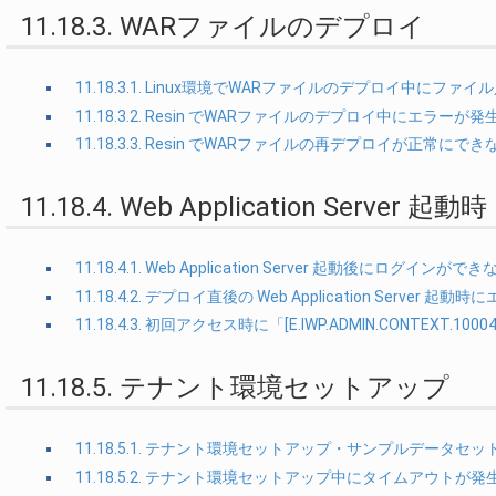
11.18.3. WARファイルのデプロイ
11.18.3.1. Linux環境でWARファイルのデプロイ中に
11.18.3.2. Resin でWARファイルのデプロイ中にエラーが
11.18.3.3. Resin でWARファイルの再デプロイが正常にで
11.18.4. Web Application Server 起動時
11.18.4.1. Web Application Server 起動後に
11.18.4.2. デプロイ直後の Web Application Server
11.18.4.3. 初回アクセス時に「[E.IWP.ADMIN.CONTEXT.10004
11.18.5. テナント環境セットアップ
11.18.5.1. テナント環境セットアップ・サンプルデータ
11.18.5.2. テナント環境セットアップ中にタイムアウトが