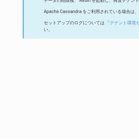
データの削除後、 Resin を起動し、再度テナ
Apache Cassandra をご利用されてい
セットアップのログについては 「
テナント環境
い。