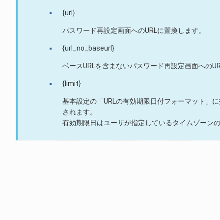
{url}
パスワード再設定画面へのURLに置換します。
{url_no_baseurl}
ベースURLを含まないパスワード再設定画面へのU
{limit}
基本設定の「URLの有効期限日付フォーマット」
されます。
有効期限日はユーザが指定しているタイムゾーン