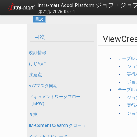
ジョブ・ジョブ
intra-mart Accel Platform
第21版 2026-04-01
目次
目次
ViewCrea
改訂情報
テーブル
はじめに
ジョ
実行
注意点
ジョ
v72マスタ同期
テーブル
ドキュメントワークフロー
ジョ
（BPW）
実行
ジョ
互換
IM-ContentsSearch クローラ
イベントナビゲータ