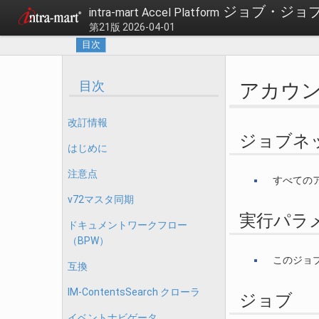
ジョブ・ジョブ
intra-mart Accel Platform
第21版 2026-04-01
目次
目次
アカウ
改訂情報
ジョブネ
はじめに
注意点
すべての
v72マスタ同期
実行パラ
ドキュメントワークフロー
（BPW）
このジョ
互換
IM-ContentsSearch クローラ
ジョブ
イベントナビゲータ