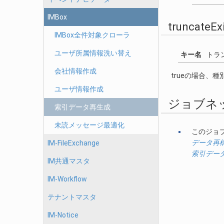
IMBox
truncateEx
IMBox全件対象クローラ
ユーザ所属情報洗い替え
キー名
トラ
会社情報作成
trueの場合、
ユーザ情報作成
ジョブネ
索引データ再生成
未読メッセージ最適化
このジョ
データ再
IM-FileExchange
索引デー
IM共通マスタ
IM-Workflow
テナントマスタ
IM-Notice