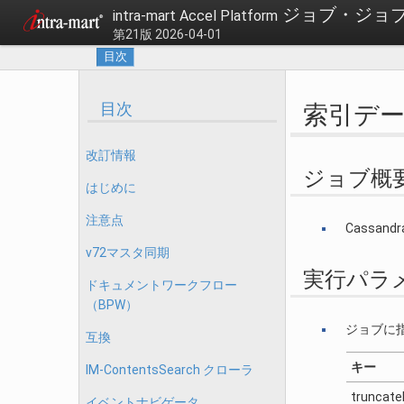
ジョブ・ジョブ
intra-mart Accel Platform
第21版 2026-04-01
目次
目次
索引デ
改訂情報
ジョブ概
はじめに
注意点
Cassa
v72マスタ同期
実行パラ
ドキュメントワークフロー
（BPW）
ジョブに
互換
キー
IM-ContentsSearch クローラ
truncate
イベントナビゲータ