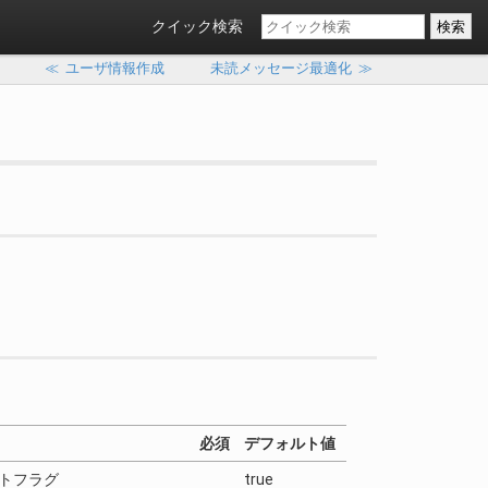
クイック検索
≪
ユーザ情報作成
未読メッセージ最適化
≫
必須
デフォルト値
トフラグ
true