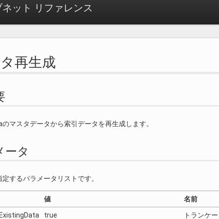
ネット リファレンス
ータ再生成
要
ndraのマスタデータから索引データを再生成します。
メータ
指定するパラメータリストです。
値
名前
ExistingData
true
トランケー