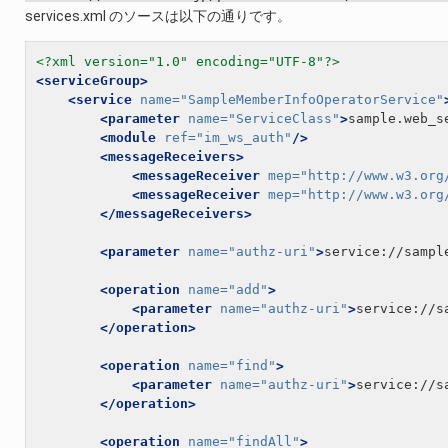
services.xml のソースは以下の通りです。
<?xml version="1.0" encoding="UTF-8"?>
<serviceGroup>
<service
name=
"SampleMemberInfoOperatorService"
<parameter
name=
"ServiceClass"
>
sample.web_s
<module
ref=
"im_ws_auth"
/>
<messageReceivers>
<messageReceiver
mep=
"http://www.w3.org
<messageReceiver
mep=
"http://www.w3.org
</messageReceivers>
<parameter
name=
"authz-uri"
>
service://sampl
<operation
name=
"add"
>
<parameter
name=
"authz-uri"
>
service://s
</operation>
<operation
name=
"find"
>
<parameter
name=
"authz-uri"
>
service://s
</operation>
<operation
name=
"findAll"
>