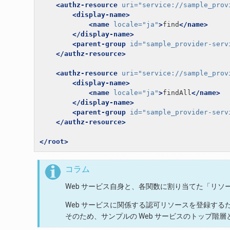
<authz-resource
uri=
"service://sample_prov
<display-name>
<name
locale=
"ja"
>
find
</name>
</display-name>
<parent-group
id=
"sample_provider-serv
</authz-resource>
<authz-resource
uri=
"service://sample_prov
<display-name>
<name
locale=
"ja"
>
findAll
</name>
</display-name>
<parent-group
id=
"sample_provider-serv
</authz-resource>
</root>
コラム
Web サービス自身と、各関数に割り当てた「リソ
Web サービスに関係する認可リソースを登録するた
そのため、サンプルの Web サービスのトップ階層となる「S