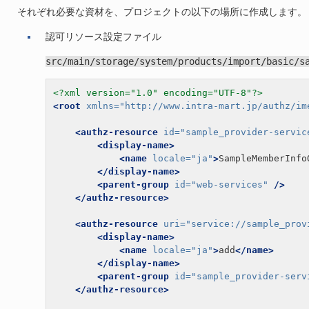
それぞれ必要な資材を、プロジェクトの以下の場所に作成します。
認可リソース設定ファイル
src/main/storage/system/products/import/basic/s
<?xml version="1.0" encoding="UTF-8"?>
<root
xmlns=
"http://www.intra-mart.jp/authz/im
<authz-resource
id=
"sample_provider-servic
<display-name>
<name
locale=
"ja"
>
SampleMemberInfo
</display-name>
<parent-group
id=
"web-services"
/>
</authz-resource>
<authz-resource
uri=
"service://sample_prov
<display-name>
<name
locale=
"ja"
>
add
</name>
</display-name>
<parent-group
id=
"sample_provider-serv
</authz-resource>