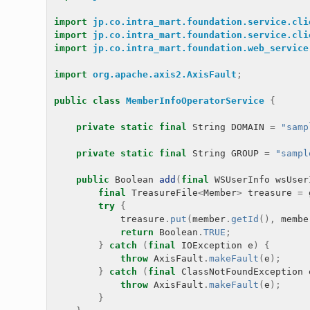
import
jp.co.intra_mart.foundation.service.cli
import
jp.co.intra_mart.foundation.service.cli
import
jp.co.intra_mart.foundation.web_service
import
org.apache.axis2.AxisFault
;
public
class
MemberInfoOperatorService
{
private
static
final
String
DOMAIN
=
"samp
private
static
final
String
GROUP
=
"sampl
public
Boolean
add
(
final
WSUserInfo
wsUser
final
TreasureFile
<
Member
>
treasure
=
try
{
treasure
.
put
(
member
.
getId
(),
membe
return
Boolean
.
TRUE
;
}
catch
(
final
IOException
e
)
{
throw
AxisFault
.
makeFault
(
e
);
}
catch
(
final
ClassNotFoundException
throw
AxisFault
.
makeFault
(
e
);
}