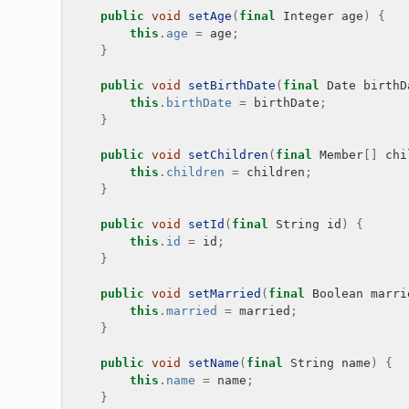
public
void
setAge
(
final
Integer
age
)
{
this
.
age
=
age
;
}
public
void
setBirthDate
(
final
Date
birthD
this
.
birthDate
=
birthDate
;
}
public
void
setChildren
(
final
Member
[]
chi
this
.
children
=
children
;
}
public
void
setId
(
final
String
id
)
{
this
.
id
=
id
;
}
public
void
setMarried
(
final
Boolean
marri
this
.
married
=
married
;
}
public
void
setName
(
final
String
name
)
{
this
.
name
=
name
;
}