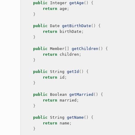
public
Integer
getAge
()
{
return
age
;
}
public
Date
getBirthDate
()
{
return
birthDate
;
}
public
Member
[]
getChildren
()
{
return
children
;
}
public
String
getId
()
{
return
id
;
}
public
Boolean
getMarried
()
{
return
married
;
}
public
String
getName
()
{
return
name
;
}