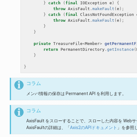
}
catch
(
final
IOException
e
)
{
throw
AxisFault
.
makeFault
(
e
);
}
catch
(
final
ClassNotFoundException
throw
AxisFault
.
makeFault
(
e
);
}
}
private
TreasureFile
<
Member
>
getPermanentF
return
PermanentDirectory
.
getInstance
(
}
}
コラム
メンバ情報の保存は Permanent API を利用します。
コラム
AxisFault をスローすることで、スローした内容を W
AxisFaultの詳細は、「
Axis2のAPIドキュメント
」を参照