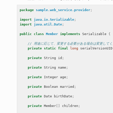
package
sample.web_service.provider
;
import
java.io.Serializable
;
import
java.util.Date
;
public
class
Member
implements
Serializable
{
// 用途に応じて、変更する必要がある場合は変更してく
private
static
final
long
serialVersionUID
private
String
id
;
private
String
name
;
private
Integer
age
;
private
Boolean
married
;
private
Date
birthDate
;
private
Member
[]
children
;