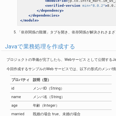
<module-id>
jp.co.intra_mart.im_ws_
<verified-version
min=
"8.0.2"
>
8.0.
</dependency>
</dependencies>
</module>
「依存関係の階層」タブを開き、依存関係が解決されさまざ
Javaで業務処理を作成する
プロジェクトの準備が完了したら、Webサービス として公開するJ
今回作成するサンプルのWeb サービスでは、以下の形式のメンバ
プロパティ
説明（型）
id
メンバID（String）
name
メンバ名（String）
age
年齢（Integer）
married
既婚の場合 true、未婚の場合