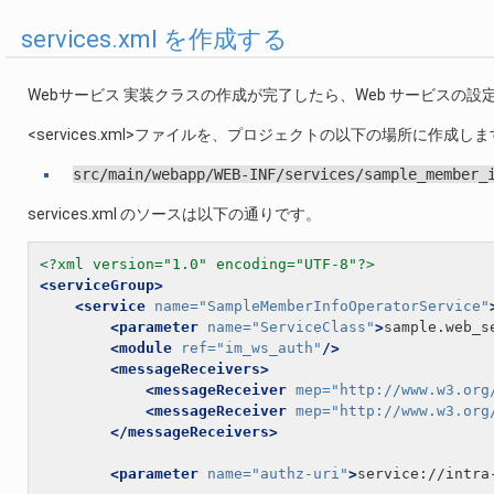
services.xml を作成する
Webサービス 実装クラスの作成が完了したら、Web サービスの設定ファ
<services.xml>ファイルを、プロジェクトの以下の場所に作成し
src/main/webapp/WEB-INF/services/sample_member_
services.xml のソースは以下の通りです。
<?xml version="1.0" encoding="UTF-8"?>
<serviceGroup>
<service
name=
"SampleMemberInfoOperatorService"
<parameter
name=
"ServiceClass"
>
sample.web_s
<module
ref=
"im_ws_auth"
/>
<messageReceivers>
<messageReceiver
mep=
"http://www.w3.org
<messageReceiver
mep=
"http://www.w3.org
</messageReceivers>
<parameter
name=
"authz-uri"
>
service://intra