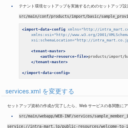
テナント環境セットアップを実施するためのセットアップ設
src/main/conf/products/import/basic/sample_prov
<import-data-config
xmlns=
"http://intra_mart.c
xmlns:xsi=
"http://www.w3.org/2001/XMLSchem
xsi:schemaLocation=
"http://intra_mart.co.j
<tenant-master>
<authz-resource-file>
products/import/b
</tenant-master>
</import-data-config>
services.xml を変更する
セットアップ資材の作成が完了したら、Web サービスの各関数にアクセ
src/main/webapp/WEB-INF/services/sample_member_
service://intra-mart.jp/public-resources/welcome-to-