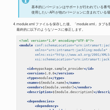
基本的にバージョンはサポートが行われている番
使用したい API が他のバージョンに含まれてい
module.xml ファイルを保存した後、「module.xml」
最終的に以下のようなソースに修正します。
<?xml version="1.0" encoding="UTF-8"?>
<module
conf:schemaLocation=
"urn:intramart:jac
xmlns=
"urn:intramart:jackling:module"
xmlns:xsi=
"http://www.w3.org/2001/XMLS
xsi:schemeLocation=
"urn:intramart:jack
<id>
mypackage.sample_provider
</id>
<version>
1.0.0
</version>
<type>
module
</type>
<name>
${module.name}
</name>
<vendor>
${module.vendor}
</vendor>
<description>
${module.description}
</descri
<dependencies>
<dependency>