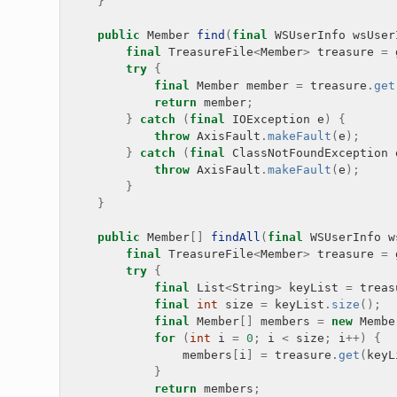
}
public
Member
find
(
final
WSUserInfo
wsUser
final
TreasureFile
<
Member
>
treasure
=
try
{
final
Member
member
=
treasure
.
get
return
member
;
}
catch
(
final
IOException
e
)
{
throw
AxisFault
.
makeFault
(
e
);
}
catch
(
final
ClassNotFoundException
throw
AxisFault
.
makeFault
(
e
);
}
}
public
Member
[]
findAll
(
final
WSUserInfo
w
final
TreasureFile
<
Member
>
treasure
=
try
{
final
List
<
String
>
keyList
=
treas
final
int
size
=
keyList
.
size
();
final
Member
[]
members
=
new
Membe
for
(
int
i
=
0
;
i
<
size
;
i
++)
{
members
[
i
]
=
treasure
.
get
(
keyL
}
return
members
;