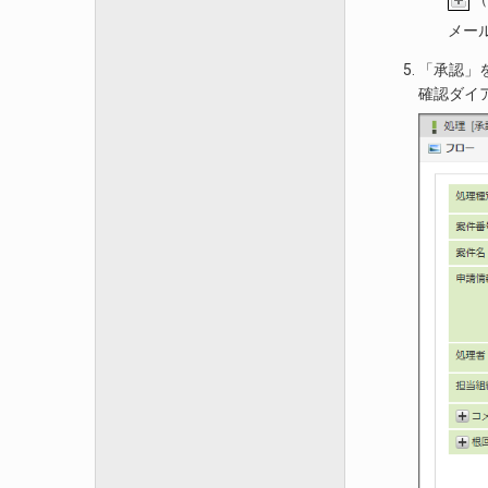
メー
「承認」
確認ダイ