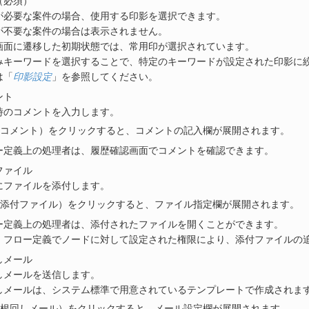
（必須）
が必要な案件の場合、使用する印影を選択できます。
が不要な案件の場合は表示されません。
画面に遷移した初期状態では、常用印が選択されています。
みキーワードを選択することで、特定のキーワードが設定された印影に
は「
印影設定
」を参照してください。
ント
時のコメントを入力します。
コメント）をクリックすると、コメントの記入欄が展開されます。
ー定義上の処理者は、履歴確認画面でコメントを確認できます。
ファイル
にファイルを添付します。
添付ファイル）をクリックすると、ファイル指定欄が展開されます。
ー定義上の処理者は、添付されたファイルを開くことができます。
、フロー定義でノードに対して設定された権限により、添付ファイルの
しメール
しメールを送信します。
しメールは、システム標準で用意されているテンプレートで作成されま
根回しメール）をクリックすると、メール設定欄が展開されます。