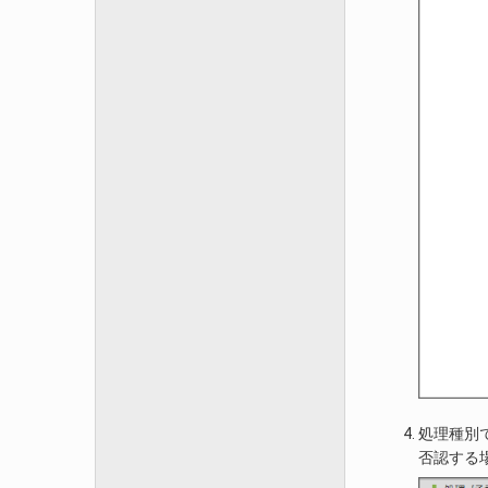
処理種別
否認する