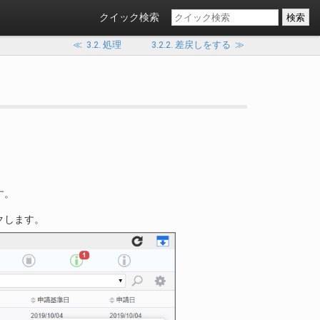
クイック検索
≪
3.2. 処理
3.2.2. 差戻しをする
≫
。
す。
クします。