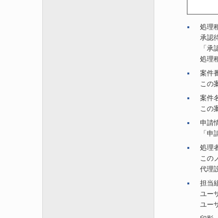
処理
承認
「承
処理
案件
この
案件
この
申請
「申
処理
この
代理
担当
ユー
ユー