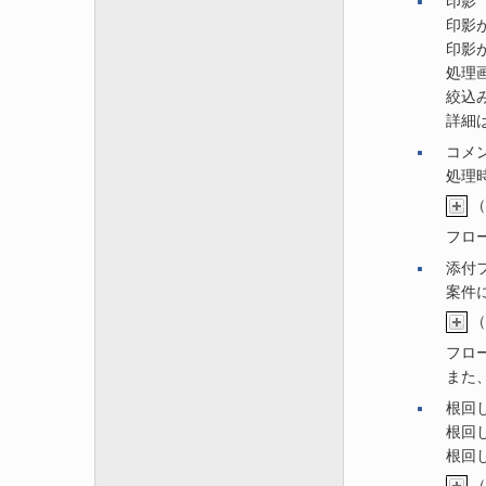
印影
印影
印影
処理
絞込
詳細
コメ
処理
（
フロ
添付
案件
（
フロ
また
根回
根回
根回
（