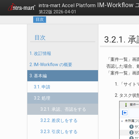
IM-Workfl
intra-mart Accel Platform
第22版 2026-04-01
目次
目次
3.2.1
1. 改訂情報
「案件一覧」画
2. IM-Workflow の概要
否認した場合、
「案件一覧」画
3. 基本編
「サイト
3.1. 申請
タスク状
3.2. 処理
3.2.1. 承認、否認をする
3.2.2. 差戻しをする
3.2.3. 引戻しをする