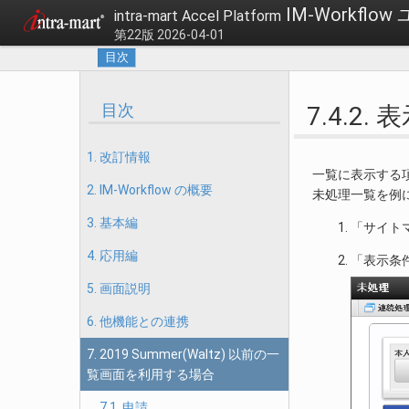
IM-Workfl
intra-mart Accel Platform
第22版 2026-04-01
目次
目次
7.4.2
1. 改訂情報
一覧に表示する
2. IM-Workflow の概要
未処理一覧を例
3. 基本編
「サイト
4. 応用編
「表示条
5. 画面説明
6. 他機能との連携
7. 2019 Summer(Waltz) 以前の一
覧画面を利用する場合
7.1. 申請