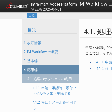
IM-Workfl
intra-mart Accel Platform
第22版 2026-04-01
目次
目次
4.1.
1. 改訂情報
申請や承認など
2. IM-Workflow の概要
ここでは、それ
3. 基本編
4.1.1
4.1.2
4. 応用編
4.1. 処理のオプションの利用
4.1.1. 申請・承認時に添付フ
ァイルを追加・削除する
4.1.2. 根回しメールを利用す
る