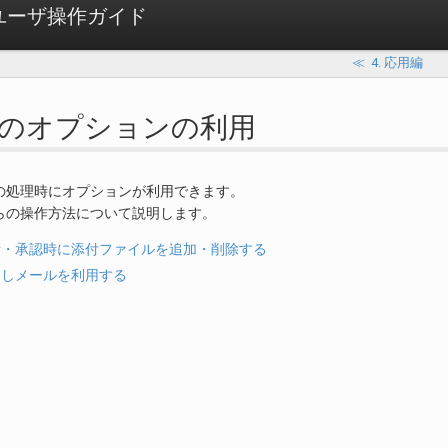
ow ユーザ操作ガイド
≪
4. 応用編
 処理のオプションの利用
の処理時にオプションが利用できます。
らの操作方法について説明します。
. 申請・承認時に添付ファイルを追加・削除する
. 根回しメールを利用する