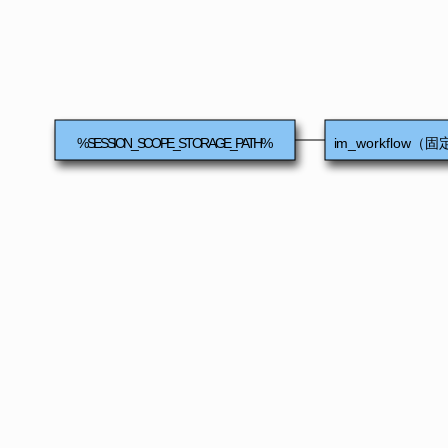
%SESSION_SCOPE_STORAGE_PATH%
im_workflow（