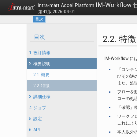
IM-Workflow
intra-mart Accel Platform
第41版 2026-04-01
目次
目次
2.2. 特徴
1. 改訂情報
IM-Workflo
2. 概要説明
「コンテ
2.1. 概要
びその逆
また、処
2.2. 特徴
フローを
3. 詳細仕様
ローの処
「確認」
4. ジョブ
ワークフ
5. 設定
これによ
6. API
本人以外