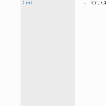
7. 付録
完了した