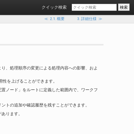
クイック検索
≪
2.1. 概要
3. 詳細仕様
≫
より、処理順序の変更による処理内容への影響、およ
用性を上げることができます。
配置ノード」をルートに定義した範囲内で、ワークフ
メントの追加や確認履歴を残すことができます。
があります。