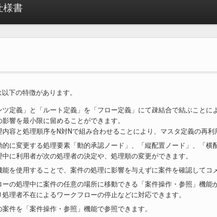
 仕様書
w には以下の特徴があります。
ンツ定義」と「ルート定義」を「フロー定義」にて疎結合で結ぶことに
の影響を最小限に留めることができます。
理内容と処理順序をN対Nで組み合わせることにより、マスタ定義の再利
動的に変更する処理要素「動的承認ノード」、「縦配置ノード」、「横
理中に利用者が次の処理者の決定や、処理順の変更ができます。
機能を使用することで、案件の処理に影響を与えずに案件を確認してコ
ローの処理中に案件の任意の場所に移動できる「案件操作・参照」機能
り処理者不在によるワークフローの停止などに対応できます。
の案件を「案件操作・参照」機能で参照できます。