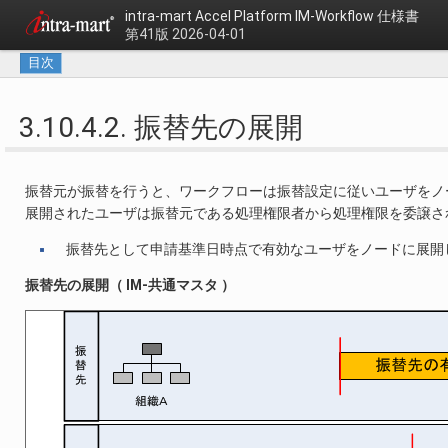
intra-mart Accel Platform
IM-Workflow 仕様書
第41版 2026-04-01
目次
3.10.4.2. 振替先の展開
振替元が振替を行うと、ワークフローは振替設定に従いユーザをノ
展開されたユーザは振替元である処理権限者から処理権限を委譲さ
振替先として申請基準日時点で有効なユーザをノードに展開
振替先の展開（ IM-共通マスタ ）