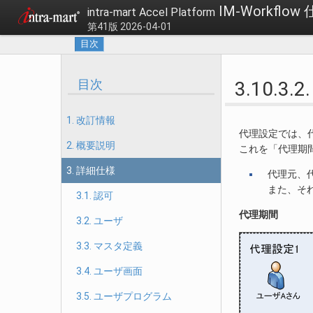
IM-Workflow
intra-mart Accel Platform
第41版 2026-04-01
目次
目次
3.10.3
1. 改訂情報
代理設定では、
2. 概要説明
これを「代理期
3. 詳細仕様
代理元、
また、そ
3.1. 認可
代理期間
3.2. ユーザ
3.3. マスタ定義
3.4. ユーザ画面
3.5. ユーザプログラム