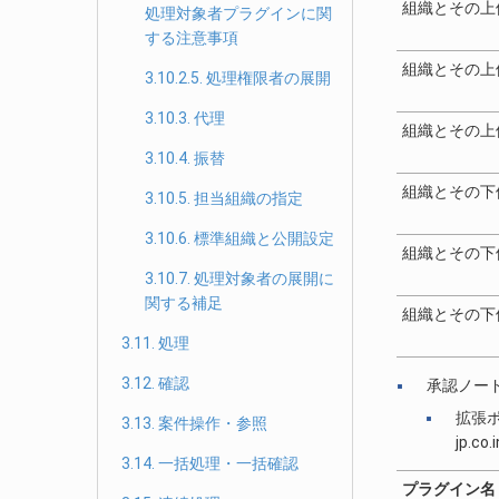
組織とその上
処理対象者プラグインに関
する注意事項
組織とその上
3.10.2.5. 処理権限者の展開
3.10.3. 代理
組織とその上
3.10.4. 振替
組織とその下
3.10.5. 担当組織の指定
3.10.6. 標準組織と公開設定
組織とその下
3.10.7. 処理対象者の展開に
関する補足
組織とその下
3.11. 処理
3.12. 確認
承認ノー
拡張
3.13. 案件操作・参照
jp.co.
3.14. 一括処理・一括確認
プラグイン名