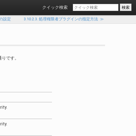
クイック検索
限者の設定
3.10.2.3. 処理権限者プラグインの指定方法
≫
通りです。
ity.
ity.