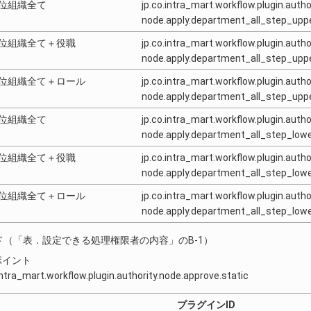
位組織全て
jp.co.intra_mart.workflow.plugin.author
node.apply.department_all_step_up
位組織全て＋役職
jp.co.intra_mart.workflow.plugin.author
node.apply.department_all_step_up
位組織全て＋ロール
jp.co.intra_mart.workflow.plugin.author
node.apply.department_all_step_up
位組織全て
jp.co.intra_mart.workflow.plugin.author
node.apply.department_all_step_lo
位組織全て＋役職
jp.co.intra_mart.workflow.plugin.author
node.apply.department_all_step_lo
位組織全て＋ロール
jp.co.intra_mart.workflow.plugin.author
node.apply.department_all_step_lo
ド（「表．設定できる処理権限者の内容」のB-1）
ポイント
intra_mart.workflow.plugin.authority.node.approve.static
プラグインID