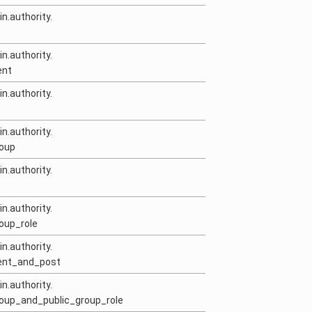
in.authority.
in.authority.
ent
in.authority.
in.authority.
roup
in.authority.
in.authority.
roup_role
in.authority.
ment_and_post
in.authority.
roup_and_public_group_role