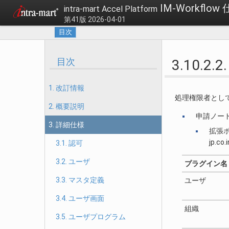
IM-Workflow
intra-mart Accel Platform
第41版 2026-04-01
目次
目次
3.10.
1. 改訂情報
処理権限者とし
2. 概要説明
申請ノー
3. 詳細仕様
拡張
jp.co.
3.1. 認可
3.2. ユーザ
プラグイン名
3.3. マスタ定義
ユーザ
3.4. ユーザ画面
組織
3.5. ユーザプログラム