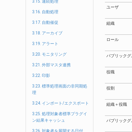
3.15. 連続処理
ユーザ
3.16. 自動処理
3.17. 自動催促
組織
3.18. アーカイブ
ロール
3.19. アラート
3.20. モニタリング
パブリックグ
3.21. 外部マスタ連携
役職
3.22. 印影
3.23. 標準処理画面の非同期処
役割
理
3.24. インポート/エクスポート
組織＋役職
3.25. 処理対象者標準プラグイ
ン結果キャッシュ
パブリックグ
3.26. 対象者を展開する日付