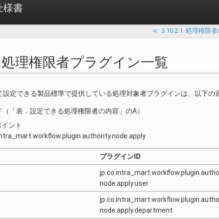
 仕様書
≪
3.10.2.1. 処理権
2.2. 処理権限者プラグイン一覧
て設定できる製品標準で提供している処理対象者プラグインは、以下の
ド（「表．設定できる処理権限者の内容」のA）
ポイント
intra_mart.workflow.plugin.authority.node.apply
プラグインID
jp.co.intra_mart.workflow.plugin.author
node.apply.user
jp.co.intra_mart.workflow.plugin.author
node.apply.department