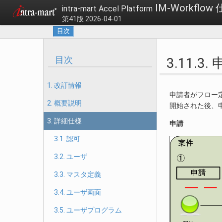
IM-Workflow
intra-mart Accel Platform
第41版 2026-04-01
目次
目次
3.11.3.
1. 改訂情報
申請者がフロー
2. 概要説明
開始された後、
3. 詳細仕様
申請
3.1. 認可
3.2. ユーザ
3.3. マスタ定義
3.4. ユーザ画面
3.5. ユーザプログラム