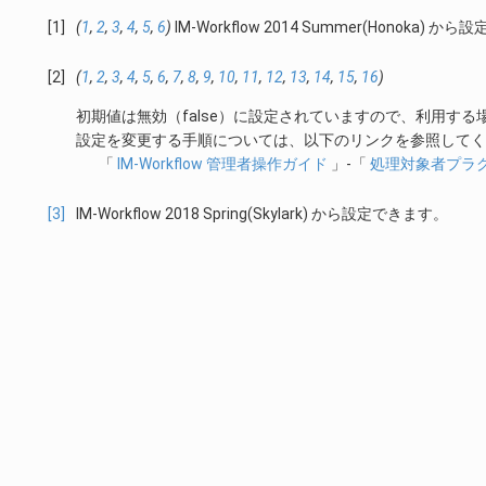
[1]
(
1
,
2
,
3
,
4
,
5
,
6
)
IM-Workflow 2014 Summer(Honoka) 
[2]
(
1
,
2
,
3
,
4
,
5
,
6
,
7
,
8
,
9
,
10
,
11
,
12
,
13
,
14
,
15
,
16
)
初期値は無効（false）に設定されていますので、利用する
設定を変更する手順については、以下のリンクを参照してく
「
IM-Workflow 管理者操作ガイド
」-「
処理対象者プラ
[3]
IM-Workflow 2018 Spring(Skylark) から設定できます。