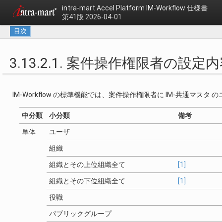
intra-mart Accel Platform
IM-Workflow 仕様書
第41版 2026-04-01
目次
3.13.2.1. 案件操作権限者の設定
IM-Workflow の標準機能では、案件操作権限者に IM-共通マス
中分類
小分類
備考
単体
ユーザ
組織
組織とその上位組織全て
[1]
組織とその下位組織全て
[1]
役職
パブリックグループ