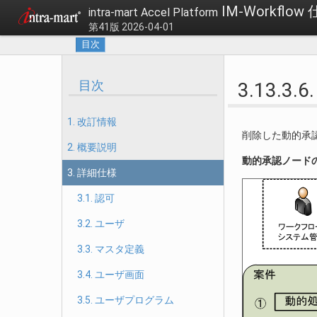
IM-Workflow
intra-mart Accel Platform
第41版 2026-04-01
目次
目次
3.13.
1. 改訂情報
削除した動的承
2. 概要説明
動的承認ノード
3. 詳細仕様
3.1. 認可
3.2. ユーザ
3.3. マスタ定義
3.4. ユーザ画面
3.5. ユーザプログラム